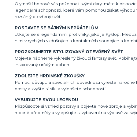
Olympští bohové vás požehnali svými dary: máte k dispozici 
legendární schopnosti, které vám pomohou získat výhodu v 
rozsáhlý otevřený svět.
POSTAVTE SE BÁJNÝM NEPŘÁTELŮM
Utkejte se s legendárními protivníky, jako je Kyklop, Medúz
nimi v rychlých vzdušných a kontaktních soubojích a kombi
PROZKOUMEJTE STYLIZOVANÝ OTEVŘENÝ SVĚT
Objevte nádherně vykreslený živoucí fantasy svět. Pobíhejte
inspirovaný určitým bohem.
ZDOLEJTE HRDINSKÉ ZKOUŠKY
Pomocí důvtipu a speciálních dovedností vyřešte náročné h
bossy a zvyšte si sílu a vylepšete schopnosti.
VYBUDUJTE SVOU LEGENDU
Přizpůsobte si vzhled postavy a objevte nové zbroje a vybav
mocné předměty a vylepšujte si vybavení na výpravě za s