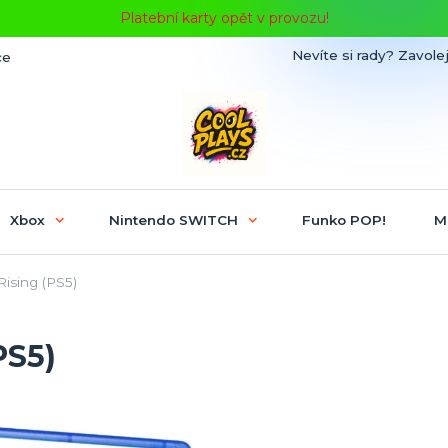
Platební karty opět v provozu!
Nevíte si rady? Zavolej
ce
Xbox
Nintendo SWITCH
Funko POP!
M
ising (PS5)
PS5)