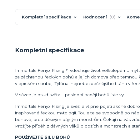
Kompletní specifikace
Hodnocení
0
Kome
Kompletní specifikace
Immortals Fenyx Rising™ vdechuje život velkolepému mytol
za záchranou řeckých bohů a jejich domova před temnou kle
v epickém souboji Týfóna, nejnebezpečnějšího titána v řeck
V sázce je osud světa – poslední nadějí bohů jste vy.
Immortals Fenyx Rising je svěží a vtipné pojetí akčně dobr
inspirované řeckou mytologií. Toulejte se svobodně po nád
bohové, proti děsivým bájným monstrům. Čekají na vás zrád
Prožijte příběh z dávných věků o bozích a monstrech a sta
POUŽÍVEJTE SÍLU BOHŮ