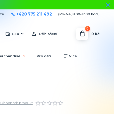
+420 775 211 492
te.
(Po-Ne, 8:00-17:00 hod.)
0
0 Kč
CZK
Přihlášení
erchandise
Pro děti
Více
Ohodnotit produkt