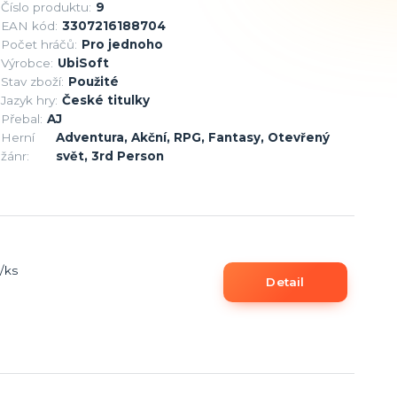
Číslo produktu:
9
EAN kód:
3307216188704
Počet hráčů:
Pro jednoho
Výrobce:
UbiSoft
Stav zboží:
Použité
Jazyk hry:
České titulky
Přebal:
AJ
Herní
Adventura, Akční, RPG, Fantasy, Otevřený
žánr:
svět, 3rd Person
/
ks
Detail