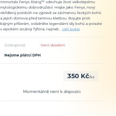
Immortals Fenyx Rising™ vdechuje život velkolepému
mytologickému dobrodružství. Hrajte jako Fenyx, nový
okřídlený polobůh na výpravě za záchranou řeckých bohů
a jejich domova před temnou kletbou. Bojujte proti
bájným příšerám, ovládněte legendární síly bohů a porazte
v epickém souboji Týfóna, nejneb...
celý popis
Dostupnost
Není skladem
Nejsme plátci DPH
350 Kč
/
ks
Momentálně není k dispozici