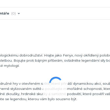
ntáře
0
ogickému dobrodružství. Hrajte jako Fenyx, nový okřídlený polob
tbou. Bojujte proti bájným příšerám, ovládněte legendární síly b
é mytologii.
odružné hry v otevřeném světě, které přináší dynamickou akci, sou
herně stylizovaném světě a používejte mimořádné schopnosti, kter
né zkoušky, hrdinské skutky a samotné podsvětí, které prověří vaš
ňte se legendou, kterou vám bylo souzeno být.