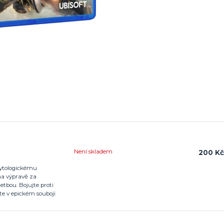
Není skladem
200 Kč
mytologickému
 na výpravě za
tbou. Bojujte proti
te v epickém souboji