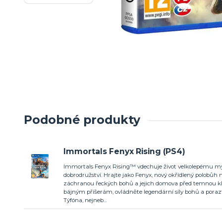
Podobné produkty
Immortals Fenyx Rising (PS4)
Immortals Fenyx Rising™ vdechuje život velkolepému 
dobrodružství. Hrajte jako Fenyx, nový okřídlený polobůh
záchranou řeckých bohů a jejich domova před temnou kle
bájným příšerám, ovládněte legendární síly bohů a poraz
Týfóna, nejneb...