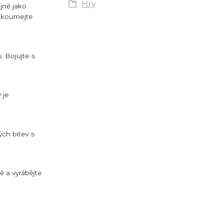
Hry
jně jako
ozkoumejte
. Bojujte s
 je
ch bitev s
ě a vyrábějte