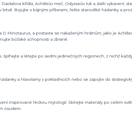
Daidalova křídla, Achilleův meč, Odysseův luk a další vybavení, ste
bitvě. Bojujte s bájnými příšerami, řešte starověké hádanky a pr
a či Minotaurus, a postavte se nakaženým hrdinům, jako je Achilles
nujte božské schopnosti a zbraně.
, šplhejte a létejte po sedmi jedinečných regionech, z nichž každý
ádanky a hlavolamy v pokladnicích nebo se zapojte do strategický
ení inspirované řeckou mytologií. Sbírejte materiály po celém svět
vým osudem.