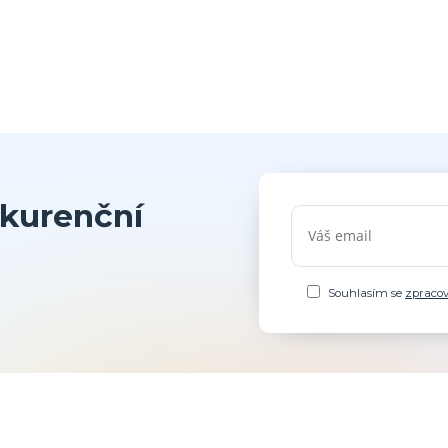
kurenční
Souhlasím se
zpraco