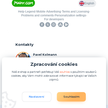
Kontakty
Pavel Kolmann
+420 775 211 492
Zpracování cookies
(Po-Ne, 8:00-17:00 hod.)
Náš e-shop a partneři potřebují Váš
souhlas
s použitím souborů
p.kolmann@coolplays.cz
cookies, aby Vám mohli zobrazovat informace týkající se Vašich
zájmů.
Nastavení
Souhlasím