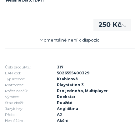
Nejsme plátci DPH
250 Kč
/
ks
Momentálně není k dispozici
Číslo produktu:
317
EAN kód:
5026555400329
Typ licence:
Krabicová
Platforma:
Playstation 3
Počet hráčů:
Pro jednoho, Multiplayer
Výrobce:
Rockstar
Stav zboží:
Použité
Jazyk hry:
Angličtina
Přebal:
AJ
Herní žánr:
Akční