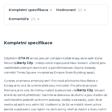
Kompletní specifikace
Hodnocení
0
Komentáře
0
Kompletní specifikace
Dějištěm
GTA IV
se tak jako při zahájení každé etapy série opět stane
fiktivní
Liberty City
- město volně inspirované New Yorkem, včetně jeho
nepřehlédnutelných dominant a pamětihodností (Socha Svobody,
náměstí Times Square, mrakodrap Empire State Building apod.).
Co dnes znamená americký sen? Pro nově příchozího Nico Belice z
Evropy je to víra, že unikne před svou minulostí. Pro jeho bratrance
Romana je to vize, že mohou nalézt budoucnost v
Liberty City
, vstupní
bráně do země příležitostí. Jakmile se dostanou do dluhů a jsou vtaženi do
zločineckého podsvětí právními podvody, zloději a sociopaty, zjistí, že se
realita od jejich snu velmi liší. Uvědomí si, že žijí ve městě, které uctívá
peníze a postavení, a je rájem na zemi pro ty, kteří je vlastní a živou noční