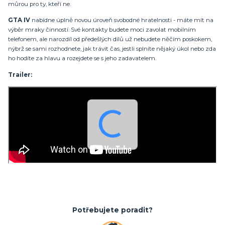
můrou pro ty, kteří ne.
GTA IV
nabídne úplně novou úroveň svobodné hratelnosti - máte mít na
výběr mraky činností. Své kontakty budete moci zavolat mobilním
telefonem, ale narozdíl od předešlých dílů už nebudete něčím poskokem,
nýbrž se sami rozhodnete, jak trávit čas, jestli splníte nějaký úkol nebo zda
ho hodíte za hlavu a rozejdete se s jeho zadavatelem.
Trailer:
Potřebujete poradit?