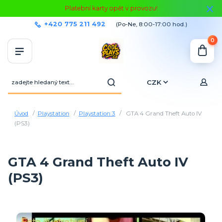
Platební karty opět v provozu!
+420 775 211 492
(Po-Ne, 8:00-17:00 hod.)
0
CZK
Úvod
Playstation
Playstation 3
GTA 4 Grand Theft Auto IV
(PS3)
GTA 4 Grand Theft Auto IV
(PS3)