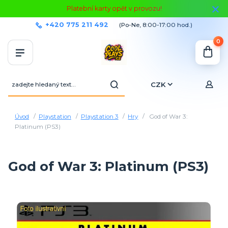
Platební karty opět v provozu!
+420 775 211 492
(Po-Ne, 8:00-17:00 hod.)
0
CZK
Úvod
Playstation
Playstation 3
Hry
God of War 3:
Platinum (PS3)
God of War 3: Platinum (PS3)