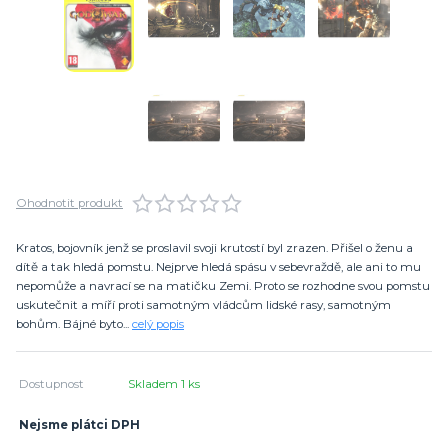
Ohodnotit produkt
Kratos, bojovník jenž se proslavil svoji krutostí byl zrazen. Přišel o ženu a
dítě a tak hledá pomstu. Nejprve hledá spásu v sebevraždě, ale ani to mu
nepomůže a navrací se na matičku Zemi. Proto se rozhodne svou pomstu
uskutečnit a míří proti samotným vládcům lidské rasy, samotným
bohům. Bájné byto...
celý popis
Dostupnost
Skladem 1 ks
Nejsme plátci DPH