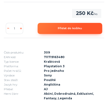
250 Kč
/
ks
Přidat do košíku
Číslo produktu:
309
EAN kód:
711719163480
Typ licence:
Krabicová
Platforma:
Playstation 3
Počet hráčů:
Pro jednoho
Výrobce:
Sony
Stav zboží:
Použité
Jazyk hry:
Angličtina
Přebal:
AJ
Herní žánr:
Akční, Dobrodružná, Exkluzivní,
Fantasy, Legenda