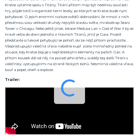
Kratos vytáhne spolu s Titány. Titáni přitom mají být nedílnou součástí
hry, půjde totiž o organické herní levely, po kterých se Kratos bude nyní
pohybovat. O jejich enormní rozloze svědčí dobrozdání, že mnozí z nich
přesáhnou svou velikostí druhdy nejvyšší stavbu světa, mrakodrap Sears
Tower v Chicagu. Nebo ještě jinak, lokace Medusa Lair v God of War II by se
hravě vešla do dlaní jednoho z hlavních Titánů, jímž je Gaia. Prostě
představte si takové pohybující se pohoří, skrze nějž přitom procházíte…
Všeprostupující válečná vřava nabídne kupř. zcela mimořádný pohled na
situace, kdy Kratos bojuje s nepřátelskými elementy na pažích Gaii. A
přitom kousek dál od něj, na pozadí jeho střetu, svádějí boj další Titáni s
válečníky, vystupujícími na straně řeckých bohů. Nesmírná válečná vřava,
kouř a popel, oheň a exploze.
Trailer: