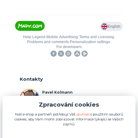
Kontakty
Pavel Kolmann
+420 775 211 492
Zpracování cookies
(Po-Ne, 8:00-17:00 hod.)
Náš e-shop a partneři potřebují Váš
souhlas
s použitím souborů
p.kolmann@coolplays.cz
cookies, aby Vám mohli zobrazovat informace týkající se Vašich
zájmů.