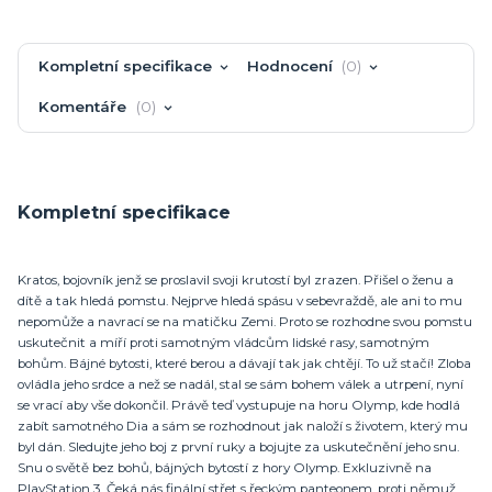
Kompletní specifikace
Hodnocení
0
Komentáře
0
Kompletní specifikace
Kratos, bojovník jenž se proslavil svoji krutostí byl zrazen. Přišel o ženu a
dítě a tak hledá pomstu. Nejprve hledá spásu v sebevraždě, ale ani to mu
nepomůže a navrací se na matičku Zemi. Proto se rozhodne svou pomstu
uskutečnit a míří proti samotným vládcům lidské rasy, samotným
bohům. Bájné bytosti, které berou a dávají tak jak chtějí. To už stačí! Zloba
ovládla jeho srdce a než se nadál, stal se sám bohem válek a utrpení, nyní
se vrací aby vše dokončil. Právě teď vystupuje na horu Olymp, kde hodlá
zabít samotného Dia a sám se rozhodnout jak naloží s životem, který mu
byl dán. Sledujte jeho boj z první ruky a bojujte za uskutečnění jeho snu.
Snu o světě bez bohů, bájných bytostí z hory Olymp. Exkluzivně na
PlayStation 3. Čeká nás finální střet s řeckým panteonem, proti němuž