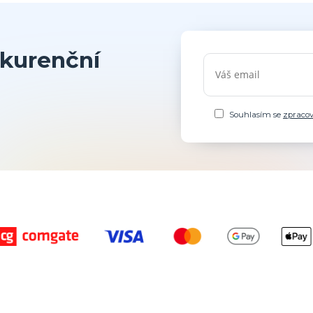
kurenční
Souhlasím se
zpraco