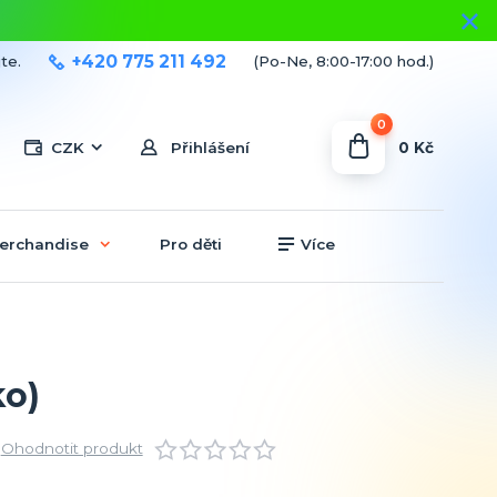
+420 775 211 492
te.
(Po-Ne, 8:00-17:00 hod.)
0
0 Kč
CZK
Přihlášení
erchandise
Pro děti
Více
ko)
Ohodnotit produkt