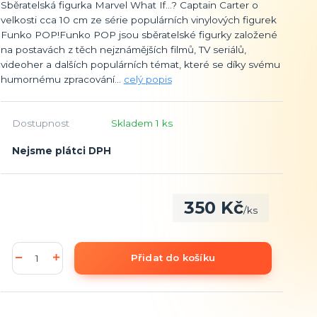
Sběratelská figurka Marvel What If...? Captain Carter o
velkosti cca 10 cm ze série populárních vinylových figurek
Funko POP!Funko POP jsou sběratelské figurky založené
na postavách z těch nejznámějších filmů, TV seriálů,
videoher a dalších populárních témat, které se díky svému
humornému zpracování...
celý popis
Dostupnost
Skladem 1 ks
Nejsme plátci DPH
350 Kč
/
ks
Přidat do košíku