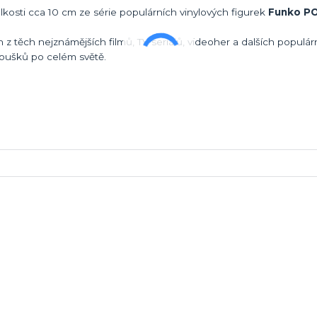
elkosti cca 10 cm ze série populárních vinylových figurek
Funko PO
z těch nejznámějších filmů, TV seriálů, videoher a dalších populár
oušků po celém světě.