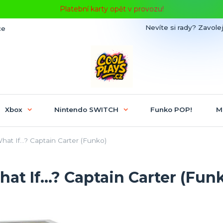
Platební karty opět v provozu!
Nevíte si rady? Zavolej
ce
Xbox
Nintendo SWITCH
Funko POP!
M
t If...? Captain Carter (Funko)
t If...? Captain Carter (Fun