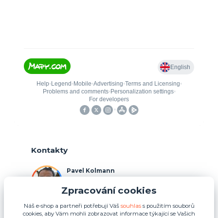
Kontakty
Pavel Kolmann
+420 775 211 492
Zpracování cookies
(Po-Ne, 8:00-17:00 hod.)
Náš e-shop a partneři potřebují Váš
souhlas
s použitím souborů
p.kolmann@coolplays.cz
cookies, aby Vám mohli zobrazovat informace týkající se Vašich