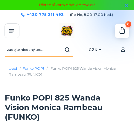
Platební karty opět v provozu!
+420 775 211 492
(Po-Ne, 8:00-17:00 hod.)
0
CZK
Úvod
Funko POP!
Funko POP! 825 Wanda Vision Monica
Rambeau (FUNKO)
Funko POP! 825 Wanda
Vision Monica Rambeau
(FUNKO)