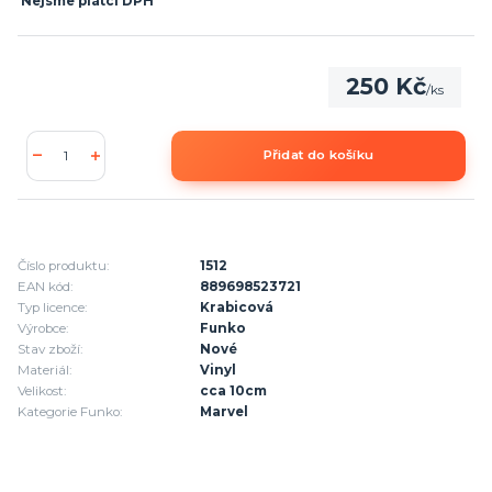
Nejsme plátci DPH
250 Kč
/
ks
Přidat do košíku
Číslo produktu:
1512
EAN kód:
889698523721
Typ licence:
Krabicová
Výrobce:
Funko
Stav zboží:
Nové
Materiál:
Vinyl
Velikost:
cca 10cm
Kategorie Funko:
Marvel