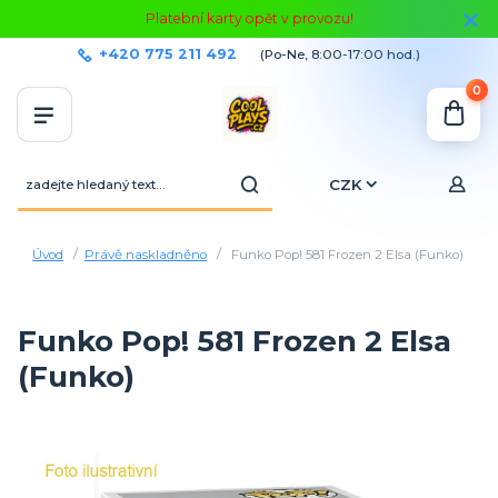
Platební karty opět v provozu!
+420 775 211 492
(Po-Ne, 8:00-17:00 hod.)
0
CZK
Úvod
Právě naskladněno
Funko Pop! 581 Frozen 2 Elsa (Funko)
Funko Pop! 581 Frozen 2 Elsa
(Funko)