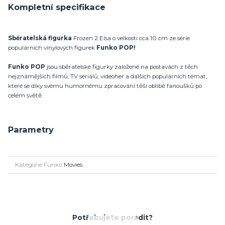
Kompletní specifikace
Sběratelská figurka
Frozen 2 Elsa o velkosti cca 10 cm ze série
populárních vinylových figurek
Funko POP!
Funko POP
jsou sběratelské figurky založené na postavách z těch
nejznámějších filmů, TV seriálů, videoher a dalších populárních témat,
které se díky svému humornému zpracování těší oblibě fanoušků po
celém světě.
Parametry
Kategorie Funko
Movies
Potřebujete poradit?