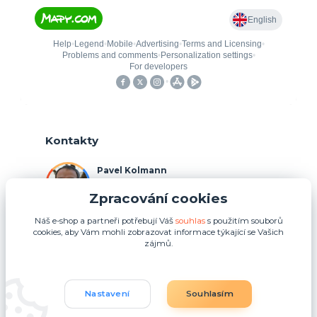
Kontakty
Pavel Kolmann
+420 775 211 492
Zpracování cookies
(Po-Ne, 8:00-17:00 hod.)
Náš e-shop a partneři potřebují Váš
souhlas
s použitím souborů
p.kolmann@coolplays.cz
cookies, aby Vám mohli zobrazovat informace týkající se Vašich
zájmů.
Nastavení
Souhlasím