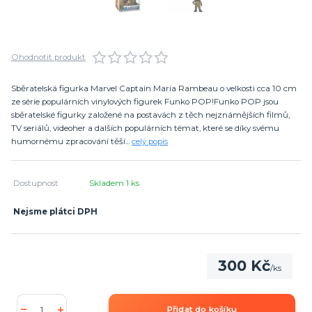
Ohodnotit produkt
Sběratelská figurka Marvel Captain Maria Rambeau o velkosti cca 10 cm
ze série populárních vinylových figurek Funko POP!Funko POP jsou
sběratelské figurky založené na postavách z těch nejznámějších filmů,
TV seriálů, videoher a dalších populárních témat, které se díky svému
humornému zpracování těší...
celý popis
Dostupnost
Skladem 1 ks
Nejsme plátci DPH
300 Kč
/
ks
Přidat do košíku