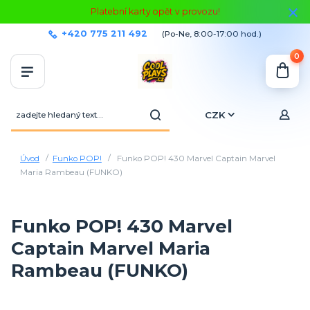
Platební karty opět v provozu!
+420 775 211 492
(Po-Ne, 8:00-17:00 hod.)
0
CZK
Úvod
Funko POP!
Funko POP! 430 Marvel Captain Marvel
Maria Rambeau (FUNKO)
Funko POP! 430 Marvel
Captain Marvel Maria
Rambeau (FUNKO)