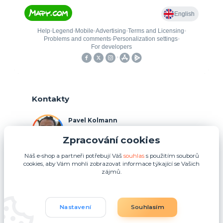
Kontakty
Pavel Kolmann
+420 775 211 492
Zpracování cookies
(Po-Ne, 8:00-17:00 hod.)
Náš e-shop a partneři potřebují Váš
souhlas
s použitím souborů
p.kolmann@coolplays.cz
cookies, aby Vám mohli zobrazovat informace týkající se Vašich
zájmů.
Nastavení
Souhlasím