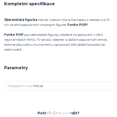
Kompletní specifikace
Sběratelská figurka
Marvel Captain Maria Rambeau o velkosti cca 10
cm ze série populárních vinylových figurek
Funko POP!
Funko POP
jsou sběratelské figurky založené na postavách z těch
nejznámějších filmů, TV seriálů, videoher a dalších populárních témat,
které se díky svému humornému zpracování těší oblibě fanoušků po
celém světě.
Parametry
Kategorie Funko
Marvel
Potřebujete poradit?