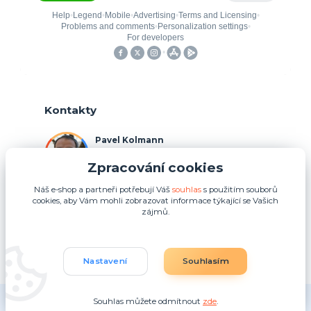
Kontakty
Pavel Kolmann
+420 775 211 492
Zpracování cookies
(Po-Ne, 8:00-17:00 hod.)
Náš e-shop a partneři potřebují Váš
souhlas
s použitím souborů
p.kolmann@coolplays.cz
cookies, aby Vám mohli zobrazovat informace týkající se Vašich
zájmů.
Nastavení
Souhlasím
Souhlas můžete odmítnout
zde
.
Vytvořeno na
Eshop-rychle.cz