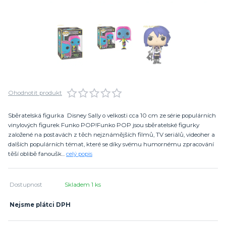
Ohodnotit produkt
Sběratelská figurka Disney Sally o velkosti cca 10 cm ze série populárních
vinylových figurek Funko POP!Funko POP jsou sběratelské figurky
založené na postavách z těch nejznámějších filmů, TV seriálů, videoher a
dalších populárních témat, které se díky svému humornému zpracování
těší oblibě fanoušk...
celý popis
Dostupnost
Skladem 1 ks
Nejsme plátci DPH