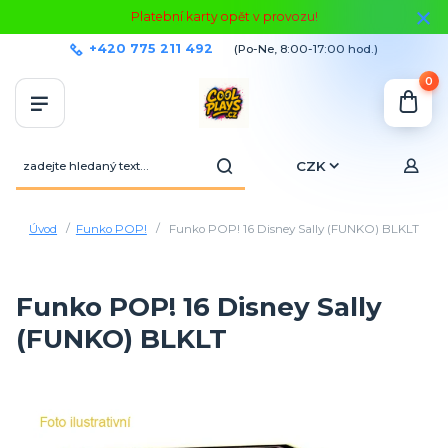
Platební karty opět v provozu!
+420 775 211 492
(Po-Ne, 8:00-17:00 hod.)
0
CZK
Úvod
Funko POP!
Funko POP! 16 Disney Sally (FUNKO) BLKLT
Funko POP! 16 Disney Sally
(FUNKO) BLKLT