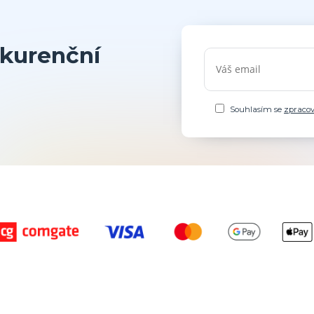
kurenční
Souhlasím se
zpraco