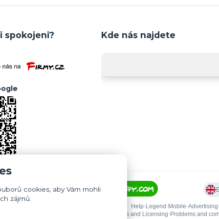
i spokojeni?
Kde nás najdete
ogle
es
ouborů cookies, aby Vám mohli
ich zájmů.