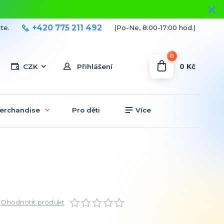
+420 775 211 492
te.
(Po-Ne, 8:00-17:00 hod.)
0
0 Kč
CZK
Přihlášení
erchandise
Pro děti
Více
Ohodnotit produkt