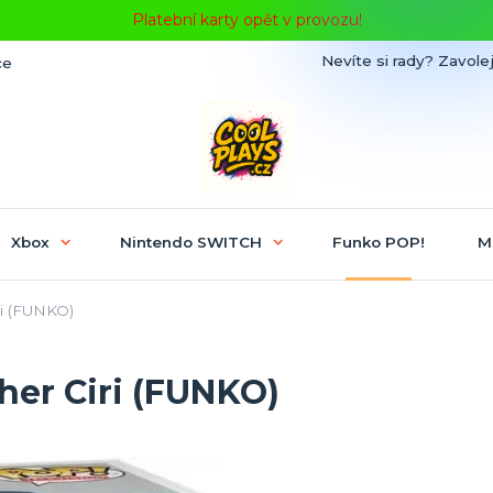
Platební karty opět v provozu!
Nevíte si rady? Zavolej
ce
Xbox
Nintendo SWITCH
Funko POP!
M
ri (FUNKO)
her Ciri (FUNKO)