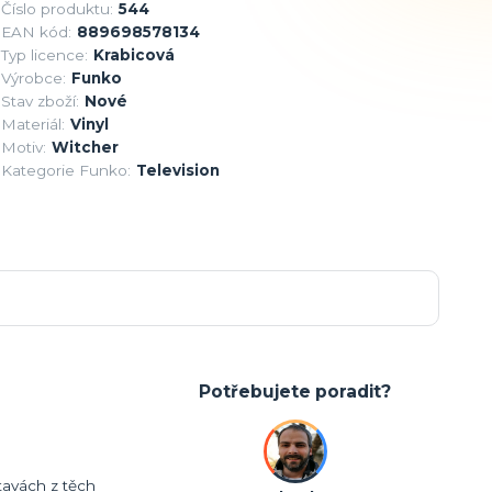
Číslo produktu:
544
EAN kód:
889698578134
Typ licence:
Krabicová
Výrobce:
Funko
Stav zboží:
Nové
Materiál:
Vinyl
Motiv:
Witcher
Kategorie Funko:
Television
Potřebujete poradit?
tavách z těch