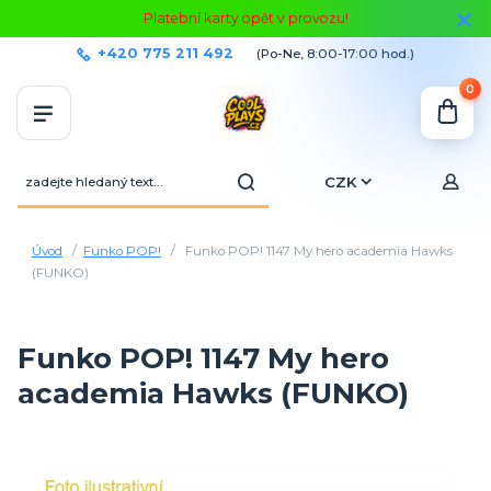
Platební karty opět v provozu!
+420 775 211 492
(Po-Ne, 8:00-17:00 hod.)
0
CZK
Úvod
Funko POP!
Funko POP! 1147 My hero academia Hawks
(FUNKO)
Funko POP! 1147 My hero
academia Hawks (FUNKO)