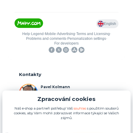
Kontakty
Pavel Kolmann
+420 775 211 492
Zpracování cookies
(Po-Ne, 8:00-17:00 hod.)
Náš e-shop a partneři potřebují Váš
souhlas
s použitím souborů
p.kolmann@coolplays.cz
cookies, aby Vám mohli zobrazovat informace týkající se Vašich
zájmů.