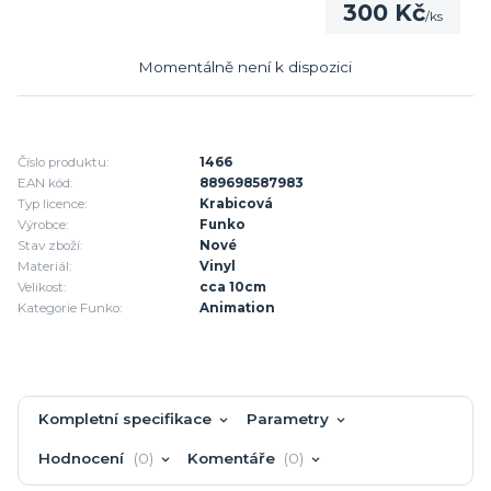
300 Kč
/
ks
Momentálně není k dispozici
Číslo produktu:
1466
EAN kód:
889698587983
Typ licence:
Krabicová
Výrobce:
Funko
Stav zboží:
Nové
Materiál:
Vinyl
Velikost:
cca 10cm
Kategorie Funko:
Animation
Kompletní specifikace
Parametry
Hodnocení
0
Komentáře
0