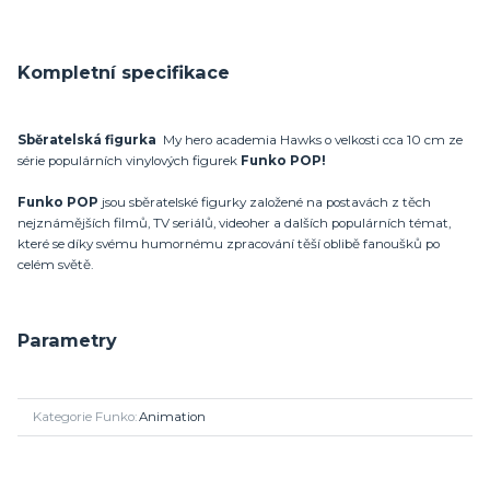
Kompletní specifikace
Sběratelská figurka
My hero academia Hawks o velkosti cca 10 cm ze
série populárních vinylových figurek
Funko POP!
Funko POP
jsou sběratelské figurky založené na postavách z těch
nejznámějších filmů, TV seriálů, videoher a dalších populárních témat,
které se díky svému humornému zpracování těší oblibě fanoušků po
celém světě.
Parametry
Kategorie Funko
Animation