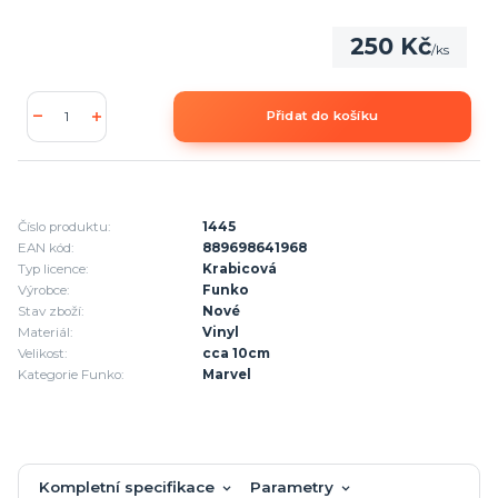
250 Kč
/
ks
Přidat do košíku
Číslo produktu:
1445
EAN kód:
889698641968
Typ licence:
Krabicová
Výrobce:
Funko
Stav zboží:
Nové
Materiál:
Vinyl
Velikost:
cca 10cm
Kategorie Funko:
Marvel
Kompletní specifikace
Parametry