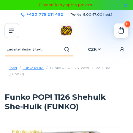
Platební karty opět v provozu!
+420 775 211 492
(Po-Ne, 8:00-17:00 hod.)
0
CZK
Úvod
Funko POP!
Funko POP! 1126 Shehulk She-Hulk
(FUNKO)
Funko POP! 1126 Shehulk
She-Hulk (FUNKO)