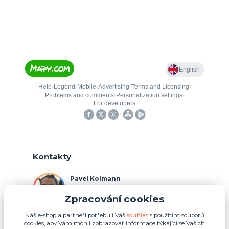
Kontakty
Pavel Kolmann
+420 775 211 492
Zpracování cookies
(Po-Ne, 8:00-17:00 hod.)
Náš e-shop a partneři potřebují Váš
souhlas
s použitím souborů
p.kolmann@coolplays.cz
cookies, aby Vám mohli zobrazovat informace týkající se Vašich