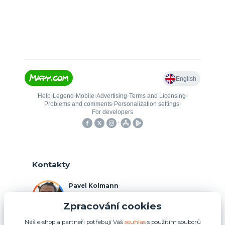
Kontakty
Pavel Kolmann
+420 775 211 492
Zpracování cookies
(Po-Ne, 8:00-17:00 hod.)
Náš e-shop a partneři potřebují Váš
souhlas
s použitím souborů