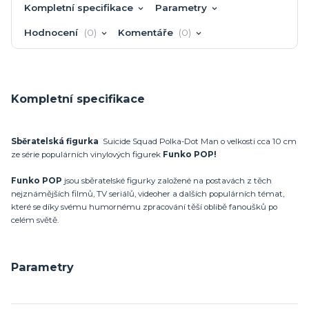
Kompletní specifikace
Parametry
Hodnocení
0
Komentáře
0
Kompletní specifikace
Sběratelská figurka
Suicide Squad Polka-Dot Man o velkosti cca 10 cm
ze série populárních vinylových figurek
Funko POP!
Funko POP
jsou sběratelské figurky založené na postavách z těch
nejznámějších filmů, TV seriálů, videoher a dalších populárních témat,
které se díky svému humornému zpracování těší oblibě fanoušků po
celém světě.
Parametry