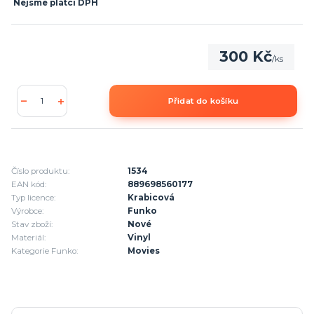
Nejsme plátci DPH
300 Kč
/
ks
Přidat do košíku
Číslo produktu:
1534
EAN kód:
889698560177
Typ licence:
Krabicová
Výrobce:
Funko
Stav zboží:
Nové
Materiál:
Vinyl
Kategorie Funko:
Movies