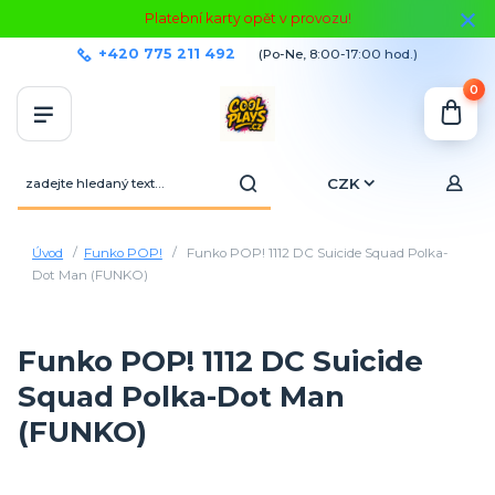
Platební karty opět v provozu!
+420 775 211 492
(Po-Ne, 8:00-17:00 hod.)
0
CZK
Úvod
Funko POP!
Funko POP! 1112 DC Suicide Squad Polka-
Dot Man (FUNKO)
Funko POP! 1112 DC Suicide
Squad Polka-Dot Man
(FUNKO)