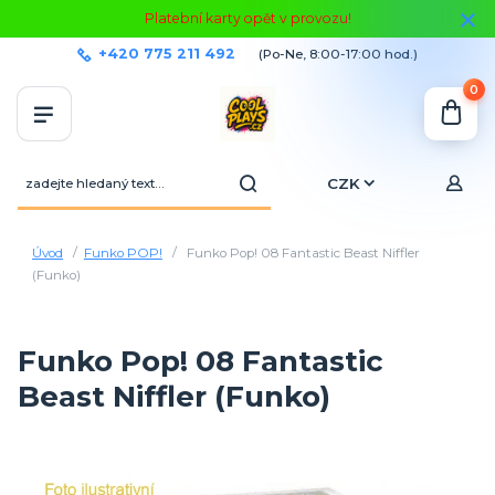
Platební karty opět v provozu!
+420 775 211 492
(Po-Ne, 8:00-17:00 hod.)
0
CZK
Úvod
Funko POP!
Funko Pop! 08 Fantastic Beast Niffler
(Funko)
Funko Pop! 08 Fantastic
Beast Niffler (Funko)