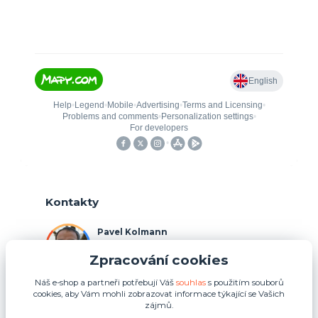
Kontakty
Pavel Kolmann
+420 775 211 492
Zpracování cookies
(Po-Ne, 8:00-17:00 hod.)
Náš e-shop a partneři potřebují Váš
souhlas
s použitím souborů
p.kolmann@coolplays.cz
cookies, aby Vám mohli zobrazovat informace týkající se Vašich
zájmů.