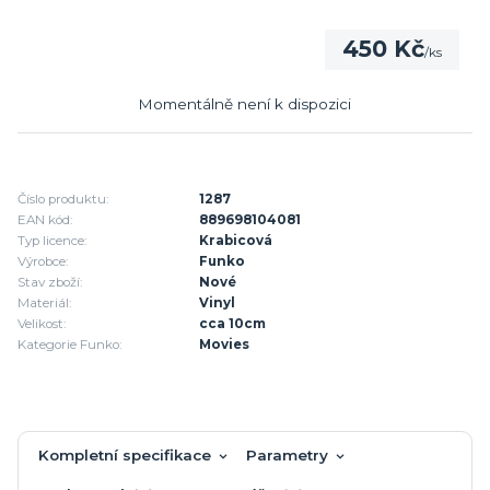
450 Kč
/
ks
Momentálně není k dispozici
Číslo produktu:
1287
EAN kód:
889698104081
Typ licence:
Krabicová
Výrobce:
Funko
Stav zboží:
Nové
Materiál:
Vinyl
Velikost:
cca 10cm
Kategorie Funko:
Movies
Kompletní specifikace
Parametry