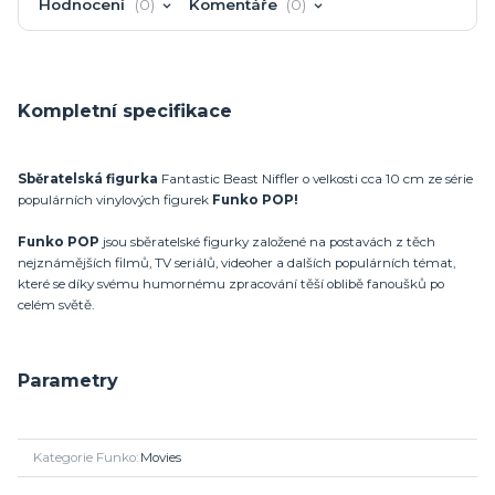
Hodnocení
0
Komentáře
0
Kompletní specifikace
Sběratelská figurka
Fantastic Beast Niffler o velkosti cca 10 cm ze série
populárních vinylových figurek
Funko POP!
Funko POP
jsou sběratelské figurky založené na postavách z těch
nejznámějších filmů, TV seriálů, videoher a dalších populárních témat,
které se díky svému humornému zpracování těší oblibě fanoušků po
celém světě.
Parametry
Kategorie Funko
Movies