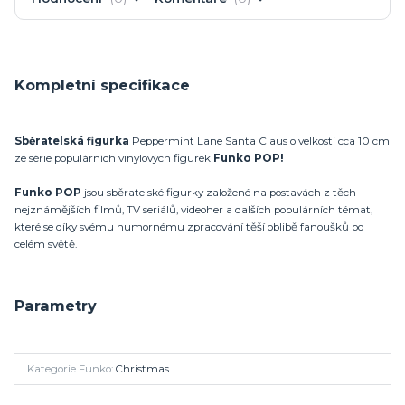
Kompletní specifikace
Sběratelská figurka
Peppermint Lane Santa Claus o velkosti cca 10 cm
ze série populárních vinylových figurek
Funko POP!
Funko POP
jsou sběratelské figurky založené na postavách z těch
nejznámějších filmů, TV seriálů, videoher a dalších populárních témat,
které se díky svému humornému zpracování těší oblibě fanoušků po
celém světě.
Parametry
Kategorie Funko
Christmas