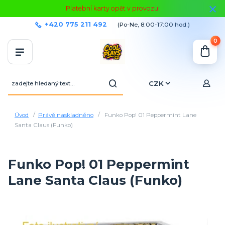
Platební karty opět v provozu!
+420 775 211 492
(Po-Ne, 8:00-17:00 hod.)
0
CZK
Úvod
Právě naskladněno
Funko Pop! 01 Peppermint Lane
Santa Claus (Funko)
Funko Pop! 01 Peppermint
Lane Santa Claus (Funko)