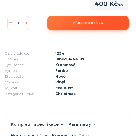
400 Kč
/
ks
Přidat do košíku
Číslo produktu:
1234
EAN kód:
889698444187
Typ licence:
Krabicová
Výrobce:
Funko
Stav zboží:
Nové
Materiál:
Vinyl
Velikost:
cca 10cm
Kategorie Funko:
Christmas
Kompletní specifikace
Parametry
Hodnocení
0
Komentáře
0