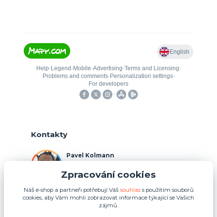
Kontakty
Pavel Kolmann
+420 775 211 492
Zpracování cookies
(Po-Ne, 8:00-17:00 hod.)
Náš e-shop a partneři potřebují Váš
souhlas
s použitím souborů
p.kolmann@coolplays.cz
cookies, aby Vám mohli zobrazovat informace týkající se Vašich
zájmů.