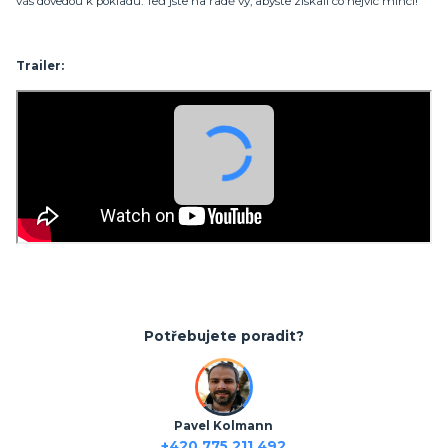
vás dovedou k pokladu. Teď jste na řadě vy, abyste získali co nejvíc mincí!
Trailer:
Potřebujete poradit?
Pavel Kolmann
+420 775 211 492