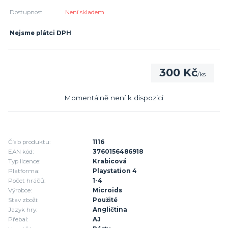
Dostupnost
Není skladem
Nejsme plátci DPH
300 Kč
/
ks
Momentálně není k dispozici
Číslo produktu:
1116
EAN kód:
3760156486918
Typ licence:
Krabicová
Platforma:
Playstation 4
Počet hráčů:
1-4
Výrobce:
Microids
Stav zboží:
Použité
Jazyk hry:
Angličtina
Přebal:
AJ