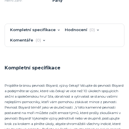
Herní žánr:
Párty
Kompletní specifikace
Hodnocení
0
Komentáře
0
Kompletní specifikace
Projděte bránou pevnosti Boyard, výzvy čekají! Vstupte do pevnosti Boyard
a podejměte se výzev, které vás čekají ve více než 10 úkolech spojujících
akční a společenskou hru! Síla, obratnost a vytrvalost se stanou vašimi
nejlepšími pomocníky, kteří vám pomohou získávat mince z pevnosti.
Pevnost Boyard téměř jako ve skutečnosti: „V této kamenné pevnosti
postavené na moři můžete zažít emoce týmů, které prošly zkouškami v
pevnosti Boyard! Vykonejte výzvy jednotlivě nebo ve skupině, postupujte
krok za krokem a plněte úkoly, abyste shromáždili všechny indicié, které