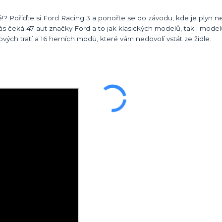
!? Pořiďte si Ford Racing 3 a ponořte se do závodu, kde je plyn n
vás čeká 47 aut značky Ford a to jak klasických modelů, tak i mode
ových tratí a 16 herních modů, které vám nedovolí vstát ze židle.