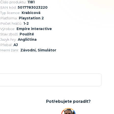
Číslo produktu:
1181
EAN kód:
5017783023220
Typ licence:
Krabicová
Platforma:
Playstation 2
Počet hráčů:
1-2
Výrobce:
Empire interactive
Stav zboží:
Použité
Jazyk hry:
Angličtina
Přebal:
AJ
Herní žánr:
Závodní, Simulátor
Potřebujete poradit?