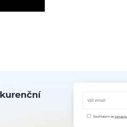
kurenční
Souhlasím se
zpraco