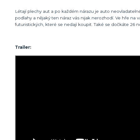
Létají plechy aut a po každém nárazu je auto neovladatelné
podlahy a nějaký ten náraz vás nijak nerozhodí. Ve hře na 
futuristických, které se nedají koupit. Také se dočkáte 26 n
Trailer: