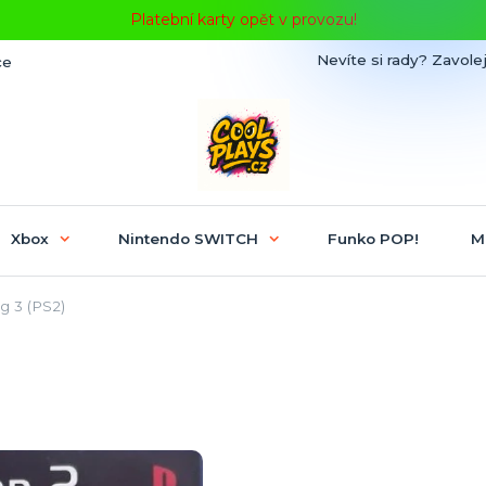
Platební karty opět v provozu!
Nevíte si rady? Zavolej
ce
Xbox
Nintendo SWITCH
Funko POP!
M
g 3 (PS2)