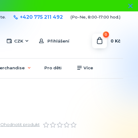
+420 775 211 492
te.
(Po-Ne, 8:00-17:00 hod.)
0
0 Kč
CZK
Přihlášení
erchandise
Pro děti
Více
Ohodnotit produkt