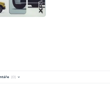
ntáře
0