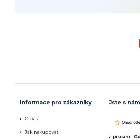
Informace pro zákazníky
Jste s nám
O nás
Jak nakupovat
a
prosím
i
Go