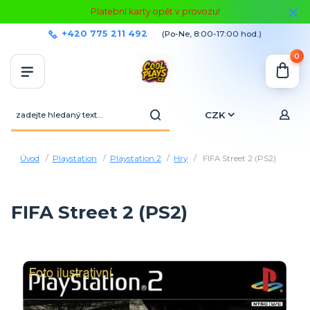
Platební karty opět v provozu!
+420 775 211 492
(Po-Ne, 8:00-17:00 hod.)
0
CZK
Úvod
Playstation
Playstation 2
Hry
FIFA Street 2 (PS2)
FIFA Street 2 (PS2)