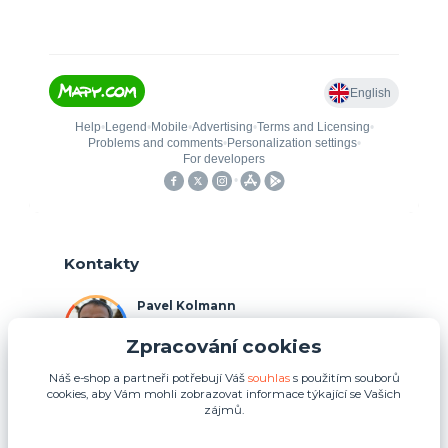
Kontakty
Pavel Kolmann
+420 775 211 492
Zpracování cookies
(Po-Ne, 8:00-17:00 hod.)
Náš e-shop a partneři potřebují Váš
souhlas
s použitím souborů
p.kolmann@coolplays.cz
cookies, aby Vám mohli zobrazovat informace týkající se Vašich
zájmů.