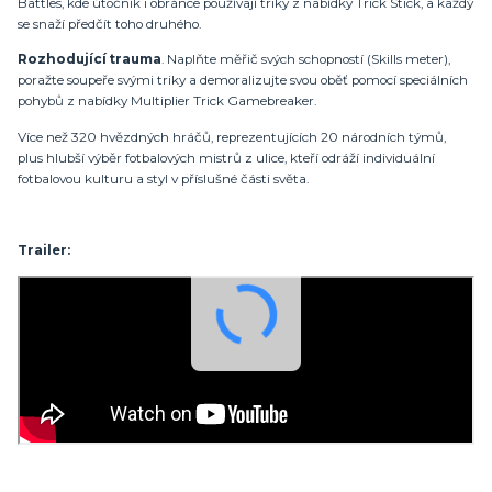
Battles, kde útočník i obránce používají triky z nabídky Trick Stick, a každý
se snaží předčít toho druhého.
Rozhodující trauma
. Naplňte měřič svých schopností (Skills meter),
poražte soupeře svými triky a demoralizujte svou oběť pomocí speciálních
pohybů z nabídky Multiplier Trick Gamebreaker.
Více než 320 hvězdných hráčů, reprezentujících 20 národních týmů,
plus hlubší výběr fotbalových mistrů z ulice, kteří odráží individuální
fotbalovou kulturu a styl v příslušné části světa.
Trailer: