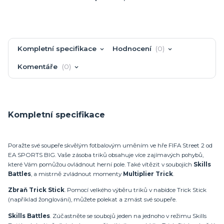
Kompletní specifikace
Hodnocení
0
Komentáře
0
Kompletní specifikace
Poražte své soupeře skvělým fotbalovým uměním ve hře FIFA Street 2 od
EA SPORTS BIG. Vaše zásoba triků obsahuje více zajímavých pohybů,
které Vám pomůžou ovládnout herní pole. Také vítězit v soubojích
Skills
Battles
, a mistrně zvládnout momenty
Multiplier Trick
.
Zbraň Trick Stick
. Pomocí velkého výběru triků v nabídce Trick Stick
(například žonglování), můžete polekat a zmást své soupeře.
Skills Battles
. Zúčastněte se soubojů jeden na jednoho v režimu Skills