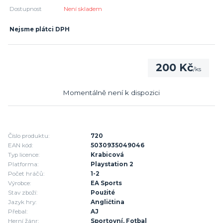
Dostupnost
Není skladem
Nejsme plátci DPH
200 Kč
/
ks
Momentálně není k dispozici
Číslo produktu:
720
EAN kód:
5030935049046
Typ licence:
Krabicová
Platforma:
Playstation 2
Počet hráčů:
1-2
Výrobce:
EA Sports
Stav zboží:
Použité
Jazyk hry:
Angličtina
Přebal:
AJ
Herní žánr:
Sportovní, Fotbal