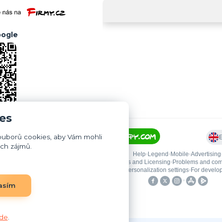
ogle
es
ouborů cookies, aby Vám mohli
ich zájmů.
asím
de
.