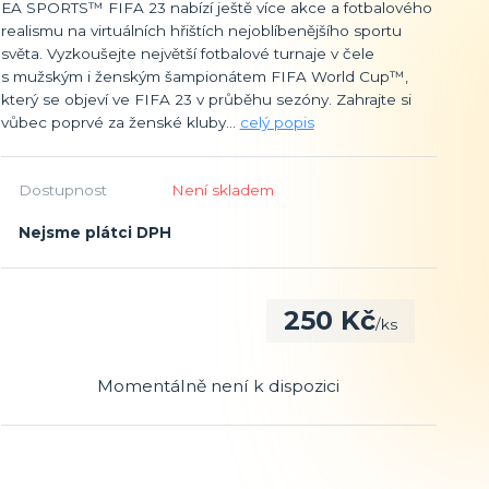
EA SPORTS™ FIFA 23 nabízí ještě více akce a fotbalového
realismu na virtuálních hřištích nejoblíbenějšího sportu
světa. Vyzkoušejte největší fotbalové turnaje v čele
s mužským i ženským šampionátem FIFA World Cup™,
který se objeví ve FIFA 23 v průběhu sezóny. Zahrajte si
vůbec poprvé za ženské kluby...
celý popis
Dostupnost
Není skladem
Nejsme plátci DPH
250 Kč
/
ks
Momentálně není k dispozici