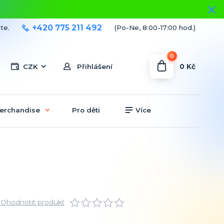
+420 775 211 492
te.
(Po-Ne, 8:00-17:00 hod.)
0
0 Kč
CZK
Přihlášení
erchandise
Pro děti
Více
Ohodnotit produkt