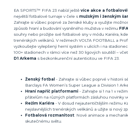
EA SPORTS™ FIFA 23 nabízí ještě
více akce a fotbalové
největší fotbalové turnaje v čele s
mužským i ženským š
Zahrajte si vůbec poprvé za ženské kluby a využijte možnost 
způsob hraní a budování vysněného mužstva v režimu
FIF
souhry nebo prožijte své fotbalové sny v módu Kariéra, kd
trenérských velikánů. V režimech VOLTA FOOTBALL a Profi
vyzkoušejte vylepšený herní systém v ulicích i na stadionec
100+ stadionech v rámci více než 30 ligových soutěží – vče
D1 Arkema
s bezkonkurenční autenticitou ve FIFA 23.
Ženský fotbal
- Zahrajte si vůbec poprvé v historii
Barclays FA Women’s Super League a Division 1 Ark
Hraní napříč platformami
- Zahrajte si 1 na 1 v rež
přátelům na různých platformách zásluhou novinky ve
Režim Kariéra
- V dosud nejautentičtějším režimu Kar
nejslavnějších trenérských velikánů a užijte si nový
Fotbalová rozmanitost
: Nové animace a mechaniky 
skutečnému světu.