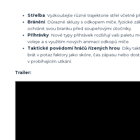
Střelba
: Vyzkoušejte různé trajektorie střel včetně p
Bránění
: Důrazné skluzy s odkopem míče, fyzické zá
ochránit svou branku před soupeřovými útočníky.
Přihrávky
: Nové typy přihrávek rozšiřují vaši paletu m
voleje a s využitím nových animací odkopů míče.
Taktické povědomí hráčů řízených hrou
: Díky ta
brát v potaz faktory jako skóre, čas zápasu nebo dos
v probíhajícím utkání.
Trailer: