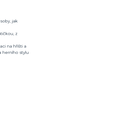
soby, jak
tičkou, z
ci na hřišti a
a herního stylu