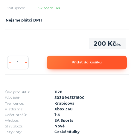
Dostupnost
Skladem 1 ks
Nejsme plátci DPH
200 Kč
/
ks
Přidat do košíku
Číslo produktu:
1128
EAN kód:
5030945121800
Typ licence:
Krabicová
Platforma:
Xbox 360
Počet hráčů:
1-4
Výrobce:
EA Sports
Stav zboží:
Nové
Jazyk hry:
České titulky