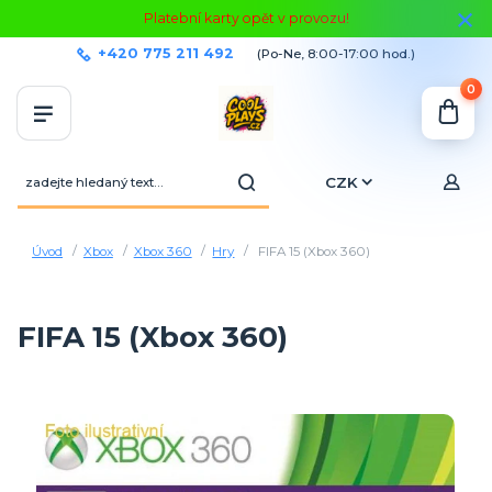
Platební karty opět v provozu!
+420 775 211 492
(Po-Ne, 8:00-17:00 hod.)
0
CZK
Úvod
Xbox
Xbox 360
Hry
FIFA 15 (Xbox 360)
FIFA 15 (Xbox 360)