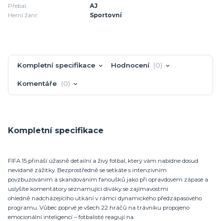
Přebal:
AJ
Herní žánr:
Sportovní
Kompletní specifikace
Hodnocení
0
Komentáře
0
Kompletní specifikace
FIFA 15 přináší úžasně detailní a živý fotbal, který vám nabídne dosud
nevídané zážitky. Bezprostředně se setkáte s intenzivním
povzbuzováním a skandováním fanoušků jako při opravdovém zápase a
uslyšíte komentátory seznamující diváky se zajímavostmi
ohledně nadcházejícího utkání v rámci dynamického předzápasového
programu. Vůbec poprvé je všech 22 hráčů na trávníku propojeno
emocionální inteligencí – fotbalisté reagují na