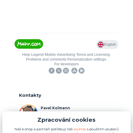
Kontakty
Pavel Kolmann
+420 775 211 492
Zpracování cookies
(Po-Ne, 8:00-17:00 hod.)
Náš e-shop a partneři potřebují Váš
souhlas
s použitím souborů