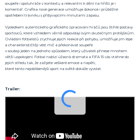
soupeře i spoluhráče v kontextu a relevantní k dění na hřišti je i
komentář. Grafika nové generace umožňuje dokonce i průběžné
opotřebení trávníku s přibývajícími minutami zápasu.
Výsledkem autentického grafického zpracování hráčů jsou štíhlé postavy
sportovců, které vzhledem věrně odpovídají svým skutečným protějškům.
Ovládání fotbalistů zrychluje jejich reakce při pohybu, umožňuje jim lépe
a charakterističtěji vést míč a překonávat soupeře
v souboji jeden na jednoho způsobem, který uživateli přinese mnohem
větší uspokojení. Fotbal nabízí úžasná dramata a FIFA 15 vás vtáhne do
jejich středu tak, že zažijete veškeré emoce a napětí,
které tento nejoblíbenější sport na světě dokáže vyvolat.
Trailer: