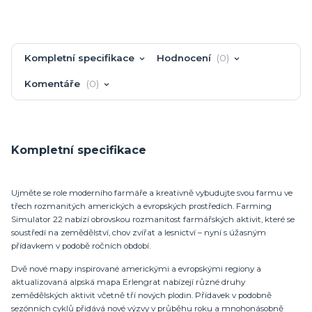
Kompletní specifikace
Hodnocení
0
Komentáře
0
Kompletní specifikace
Ujměte se role moderního farmáře a kreativně vybudujte svou farmu ve
třech rozmanitých amerických a evropských prostředích. Farming
Simulator 22 nabízí obrovskou rozmanitost farmářských aktivit, které se
soustředí na zemědělství, chov zvířat a lesnictví – nyní s úžasným
přídavkem v podobě ročních období.
Dvě nové mapy inspirované americkými a evropskými regiony a
aktualizovaná alpská mapa Erlengrat nabízejí různé druhy
zemědělských aktivit včetně tří nových plodin. Přídavek v podobně
sezónních cyklů přidává nové výzvy v průběhu roku a mnohonásobně