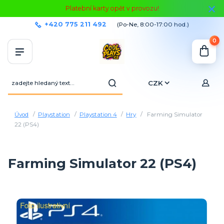
Platební karty opět v provozu!
+420 775 211 492
(Po-Ne, 8:00-17:00 hod.)
0
CZK
Úvod
Playstation
Playstation 4
Hry
Farming Simulator
22 (PS4)
Farming Simulator 22 (PS4)