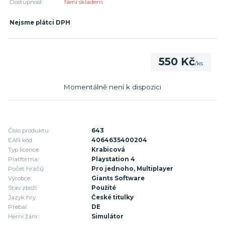
Dostupnost
Není skladem
Nejsme plátci DPH
550 Kč
/
ks
Momentálně není k dispozici
Číslo produktu:
643
EAN kód:
4064635400204
Typ licence:
Krabicová
Platforma:
Playstation 4
Počet hráčů:
Pro jednoho, Multiplayer
Výrobce:
Giants Software
Stav zboží:
Použité
Jazyk hry:
České titulky
Přebal:
DE
Herní žánr:
Simulátor