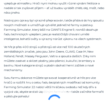
vylepšuje atmosféru. Hráči nyní mohou využít různé výrobní řetězce a
nadále si tak zvyšovat příjem – ať už budou vyrábět chléb, olej, mošt, nebo
něco jiného.
Nástroj pro úpravy byl výrazně přepracován, takže přidává do hry spoustu
nových možností a umožňuje vytvářet jedinečné farmy a postavy.
Farming Simulator, který běží na GIANTS Engine 9, rovněž obsahuje
řadu technických vylepšení, jako je realističtější chování umělé
inteligence, bohatší světy a výrazný nárůst výkonu na všech systémech.
Ve hře je přes 400 strojů a přístrojů od více než 100 skutečných
zemědělských značek, jako jsou John Deere, CLAAS, Case IH, New
Holland, Fendt, Massey Ferguson, Valtra a spousta dalších. Díky nim
můžete zasévat a sklízet plodiny jako pšenici, kukuřici, brambory a
bavlnu. Nové kategorie strojů a plodin obohatí herní zážitek o nové
mechanismy.
Svou farmu dokonce můžete spravovat kooperativně ve hře pro více
hráčů a rozšířit hru o celou řadu bezplatných modifikací od komunity.
Farming Simulator 22 nabízí větší hráčskou svobodu než kdy dřív a
vyzývá vás, abyste se stali úspěšným farmářem – takže začněte farmařit
a pěstujte pohodu!