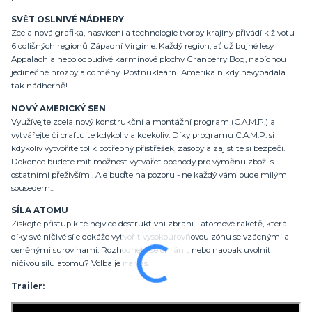
SVĚT OSLNIVÉ NÁDHERY
Zcela nová grafika, nasvícení a technologie tvorby krajiny přivádí k životu
6 odlišných regionů Západní Virginie. Každý region, ať už bujné lesy
Appalachia nebo odpudivé karmínové plochy Cranberry Bog, nabídnou
jedinečné hrozby a odměny. Postnukleární Amerika nikdy nevypadala
tak nádherně!
NOVÝ AMERICKÝ SEN
Využívejte zcela nový konstrukční a montážní program (C.A.M.P.) a
vytvářejte či craftujte kdykoliv a kdekoliv. Díky programu C.A.M.P. si
kdykoliv vytvoříte tolik potřebný přístřešek, zásoby a zajistíte si bezpečí.
Dokonce budete mít možnost vytvářet obchody pro výměnu zboží s
ostatními přeživšími. Ale buďte na pozoru - ne každý vám bude milým
sousedem...
SÍLA ATOMU
Získejte přístup k té nejvíce destruktivní zbrani - atomové raketě, která
díky své ničivé síle dokáže vytvořit vysokoúrovňovou zónu se vzácnými a
ceněnými surovinami. Rozhodnete se chránit nebo naopak uvolnit
ničivou sílu atomu? Volba je na vás.
Trailer: