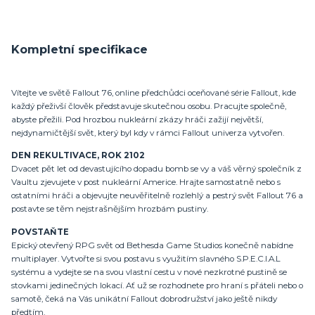
Kompletní specifikace
Vítejte ve světě Fallout 76, online předchůdci oceňované série Fallout, kde
každý přeživší člověk představuje skutečnou osobu. Pracujte společně,
abyste přežili. Pod hrozbou nukleární zkázy hráči zažijí největší,
nejdynamičtější svět, který byl kdy v rámci Fallout univerza vytvořen.
DEN REKULTIVACE, ROK 2102
Dvacet pět let od devastujícího dopadu bomb se vy a váš věrný společník z
Vaultu zjevujete v post nukleární Americe. Hrajte samostatně nebo s
ostatními hráči a objevujte neuvěřitelně rozlehlý a pestrý svět Fallout 76 a
postavte se těm nejstrašnějším hrozbám pustiny.
POVSTAŇTE
Epický otevřený RPG svět od Bethesda Game Studios konečně nabídne
multiplayer. Vytvořte si svou postavu s využitím slavného S.P.E.C.I.A.L
systému a vydejte se na svou vlastní cestu v nové nezkrotné pustině se
stovkami jedinečných lokací. Ať už se rozhodnete pro hraní s přáteli nebo o
samotě, čeká na Vás unikátní Fallout dobrodružství jako ještě nikdy
předtím.