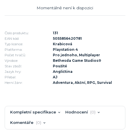
Momentálně není k dispozici
Číslo produktu:
131
EAN kód:
5055856420781
Typ licence:
Krabicová
Platforma:
Playstation 4
Počet hráčů:
Pro jednoho, Multiplayer
Výrobce:
Bethesda Game Studios®
Stav zboží:
Použité
Jazyk hry:
Angličtina
Přebal:
AJ
Herní žánr:
Adventura, Akční, RPG, Survival
Kompletní specifikace
Hodnocení
0
Komentáře
0