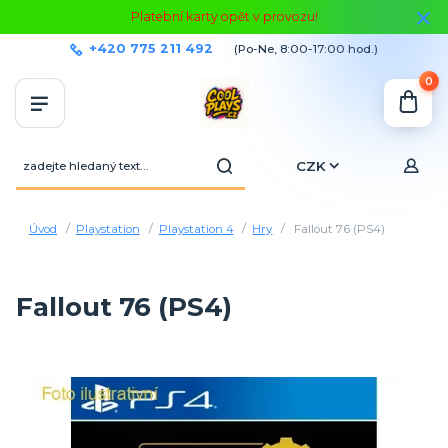
Platební karty opět v provozu!
+420 775 211 492
(Po-Ne, 8:00-17:00 hod.)
0
CZK
Úvod
Playstation
Playstation 4
Hry
Fallout 76 (PS4)
Fallout 76 (PS4)