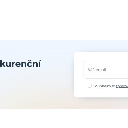
kurenční
Souhlasím se
zpraco