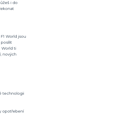
můžeš i do
překonat
v F1 World jsou
posílit
 World ti
í, nových
é technologii
dy opotřebení