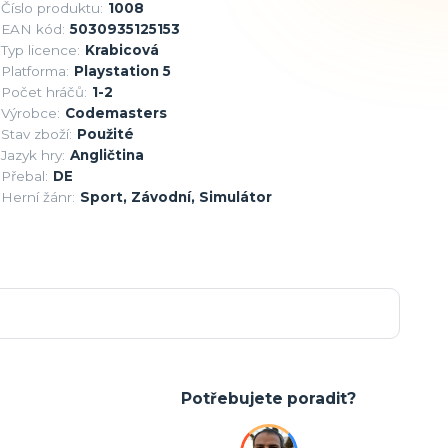
Číslo produktu:
1008
EAN kód:
5030935125153
Typ licence:
Krabicová
Platforma:
Playstation 5
Počet hráčů:
1-2
Výrobce:
Codemasters
Stav zboží:
Použité
Jazyk hry:
Angličtina
Přebal:
DE
Herní žánr:
Sport, Závodní, Simulátor
Potřebujete poradit?