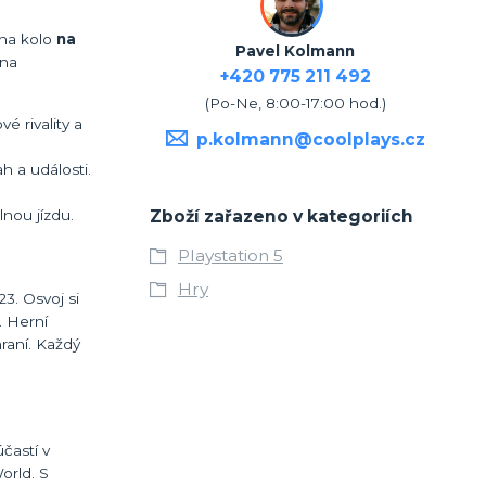
 na kolo
na
Pavel Kolmann
 na
+420 775 211 492
(Po-Ne, 8:00-17:00 hod.)
é rivality a
p.kolmann@coolplays.cz
h a události.
Zboží zařazeno v kategoriích
nou jízdu.
Playstation 5
Hry
23. Osvoj si
. Herní
raní. Každý
častí v
orld. S