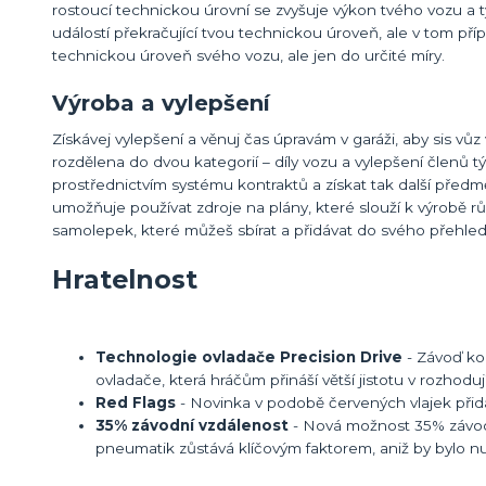
rostoucí technickou úrovní se zvyšuje výkon tvého vozu a t
událostí překračující tvou technickou úroveň, ale v tom pří
technickou úroveň svého vozu, ale jen do určité míry.
Výroba a vylepšení
Získávej vylepšení a věnuj čas úpravám v garáži, aby sis vůz v
rozdělena do dvou kategorií – díly vozu a vylepšení členů tý
prostřednictvím systému kontraktů a získat tak další předmět
umožňuje používat zdroje na plány, které slouží k výrobě r
samolepek, které můžeš sbírat a přidávat do svého přehled
Hratelnost
Technologie ovladače Precision Drive
- Závoď kol
ovladače, která hráčům přináší větší jistotu v rozhodu
Red Flags
- Novinka v podobě červených vlajek přid
35% závodní vzdálenost
- Nová možnost 35% závodní
pneumatik zůstává klíčovým faktorem, aniž by bylo 