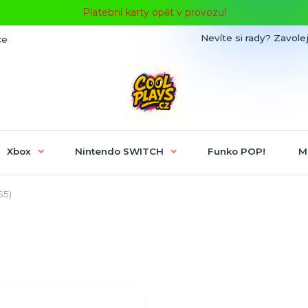
Platební karty opět v provozu!
Nevíte si rady? Zavolej
ce
Xbox
Nintendo SWITCH
Funko POP!
M
S5)