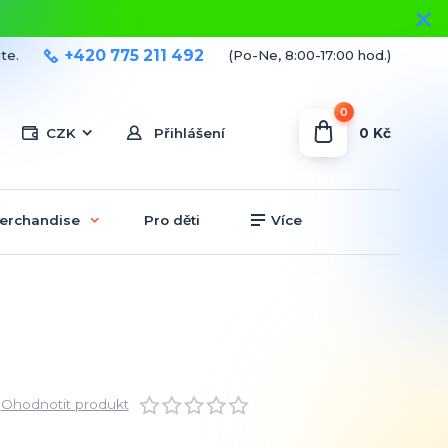
+420 775 211 492
te.
(Po-Ne, 8:00-17:00 hod.)
0
0 Kč
CZK
Přihlášení
erchandise
Pro děti
Více
Ohodnotit produkt