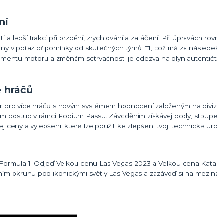
ní
i a lepší trakci při brzdění, zrychlování a zatáčení. Při úpravách r
ány v potaz připomínky od skutečných týmů F1, což má za následek r
mentu motoru a změnám setrvačnosti je odezva na plyn autentičtě
 hráčů
 pro více hráčů s novým systémem hodnocení založeným na divizí
cím postup v rámci Podium Passu. Závoděním získávej body, stoupej
ej ceny a vylepšení, které lze použít ke zlepšení tvojí technické úr
h Formula 1. Odjeď Velkou cenu Las Vegas 2023 a Velkou cena Kata
ičním okruhu pod ikonickými světly Las Vegas a zazávoď si na mezi