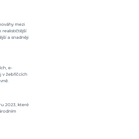
ovnováhy mezi
ealističtější
jší a snadněji
ch, e-
 v žebříčcích
ovně.
ru 2023, které
národním