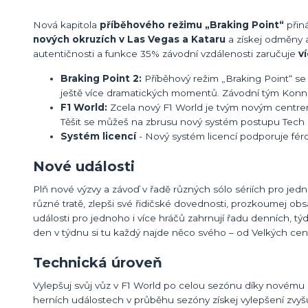
Nová kapitola
příběhového režimu „Braking Point“
přin
nových okruzích v Las Vegas a Kataru
a získej odměny a
autentičnosti a funkce 35% závodní vzdálenosti zaručuje
v
Braking Point 2:
Příběhový režim „Braking Point“ se v
ještě více dramatických momentů. Závodní tým Konne
F1 World:
Zcela nový F1 World je tvým novým centrem
Těšit se můžeš na zbrusu nový systém postupu Tech L
Systém licencí
- Nový systém licencí podporuje fér
Nové události
Plň nové výzvy a závoď v řadě různých sólo sériích pro jedno
různé tratě, zlepši své řidičské dovednosti, prozkoumej o
události pro jednoho i více hráčů zahrnují řadu denních, tý
den v týdnu si tu každý najde něco svého – od Velkých cen 
Technická úroveň
Vylepšuj svůj vůz v F1 World po celou sezónu díky novému 
herních událostech v průběhu sezóny získej vylepšení zvyšu