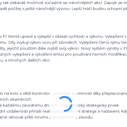
y tak získáváš možnost zúčastnit se náročnějších akcí. Zapojit se 
padě počítej s ještě náročnější výzvou. Lepší hráči budou schopní 
 F1 World upravil a vylepšil v oblasti rychlosti a výkonu. Vylepšení 
mu. Díly zvyšují výkon vozu při závodech. Vylepšení členů týmu lze 
y, jejichž použitím dále zvýšíš svůj výkon. Nový systém výroby v F1
ůzných vylepšení a vytváření smluv pro používání herních modifikac
u, a mnohých dalších věcí.
o na kolo s větší kontrolou, přesností a jemností díky přepracovan
jících okamžicích.
á každému závodnímu dni v F1 23 autentický strategický prvek.
 vzdálenosti přináší realistickou závodní strategii a nastavení, k
nutné věnovat příliš mnoho času každému závodu.