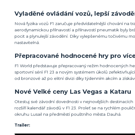
Vyladěné ovládání vozů, lepší závodě
Nová fyzika vozů F1 zaručuje předvídatelnější chování na trat
aerodynamickou přilnavostí a přilnavostí pneumatik byly br
pocit a plynulejší závodění. Díky vylepšenému točivému mo
nastavitelná.
Přepracované hodnocené hry pro více
F1 World představuje přepracovaný režim hodnocených her
sportovní sérií F1 23 a novým systémem úkolů zefektivňují
od bronzové až po elitní divizi díky týdenním akcím a získáv
Nové Velké ceny Las Vegas a Kataru
Otestuj své závodní dovednosti v nejnovějších destinacíc
rozšíří kalendář závodů v F1 23. Proleť se na rychlém poul
okruhu Lusail na předměstí pouštního města Dauhá.
Trailer: