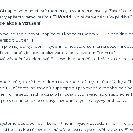
áší napínavé dramatické momenty a vyhrocené rivality. Závoď kolo
 vylepšení v rámci režimu
F1 World
. Nové červené vlajky přidávají
íce akce a vzrušení
.
rací se zcela novou napínavou kapitolou, která v F1 23 nabídne nov
rsport Butler F1
 pro nejrůznější denní, týdenní a neustále se měnící sezónní obsa
evel zaručující personalizovanou cestu světem Formula 1.
ové závodění v celém světě F1 World a odměňuje hráče za ohledupl
ho hráče, které ti nabídnou různorodé režimy, tratě a zážitky v F1 
bsah F2, zúčastni se závodů supersportů pro zvané a mnoho dalšího
denních a sezónních akcí pro fanoušky vyznávající sólo i společné h
pro více hráčů až po oslavy závodního týdne a výzvy proti času.
systému postupu Tech Level. Plněním výzev, závoděním on-line a ú
jící technickou úroveň, která představuje výkon tvého vozu v F1 W