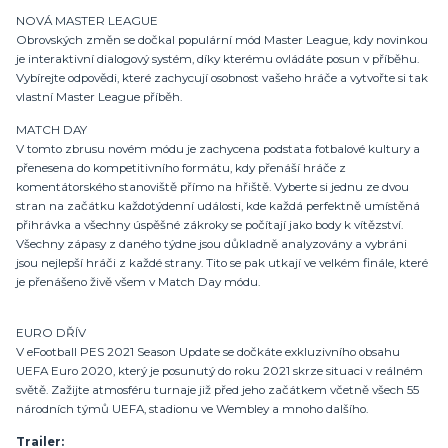
NOVÁ MASTER LEAGUE
Obrovských změn se dočkal populární mód Master League, kdy novinkou
je interaktivní dialogový systém, díky kterému ovládáte posun v příběhu.
Vybírejte odpovědi, které zachycují osobnost vašeho hráče a vytvořte si tak
vlastní Master League příběh.
MATCH DAY
V tomto zbrusu novém módu je zachycena podstata fotbalové kultury a
přenesena do kompetitivního formátu, kdy přenáší hráče z
komentátorského stanoviště přímo na hřiště. Vyberte si jednu ze dvou
stran na začátku každotýdenní události, kde každá perfektně umístěná
přihrávka a všechny úspěšné zákroky se počítají jako body k vítězství.
Všechny zápasy z daného týdne jsou důkladně analyzovány a vybráni
jsou nejlepší hráči z každé strany. Tito se pak utkají ve velkém finále, které
je přenášeno živě všem v Match Day módu.
EURO DŘÍV
V eFootball PES 2021 Season Update se dočkáte exkluzivního obsahu
UEFA Euro 2020, který je posunutý do roku 2021 skrze situaci v reálném
světě. Zažijte atmosféru turnaje již před jeho začátkem včetně všech 55
národních týmů UEFA, stadionu ve Wembley a mnoho dalšího.
Trailer: