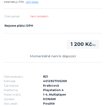
internetu). Přít...
celý popis
Dostupnost
Není skladem
Nejsme plátci DPH
1 200 Kč
/
ks
Momentálně není k dispozici
Číslo produktu:
821
EAN kód:
4012927105269
Typ licence:
Krabicová
Platforma:
Playstation 4
Počet hráčů:
1-4, Multiplayer
Výrobce:
KONAMI
Stav zboží:
Použité