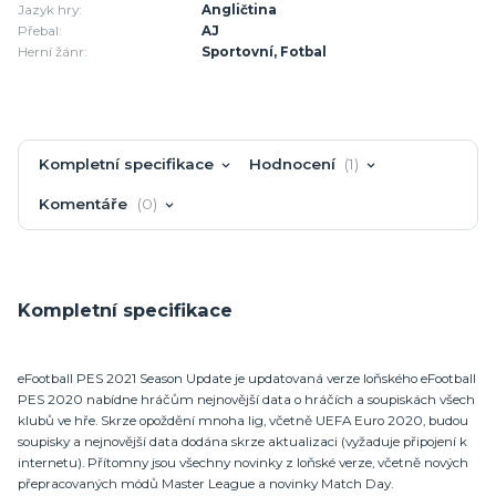
Jazyk hry:
Angličtina
Přebal:
AJ
Herní žánr:
Sportovní, Fotbal
Kompletní specifikace
Hodnocení
1
Komentáře
0
Kompletní specifikace
eFootball PES 2021 Season Update je updatovaná verze loňského eFootball
PES 2020 nabídne hráčům nejnovější data o hráčích a soupiskách všech
klubů ve hře. Skrze opoždění mnoha lig, včetně UEFA Euro 2020, budou
soupisky a nejnovější data dodána skrze aktualizaci (vyžaduje připojení k
internetu). Přítomny jsou všechny novinky z loňské verze, včetně nových
přepracovaných módů Master League a novinky Match Day.