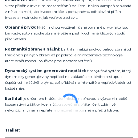
skrze příběh o invazi mimozemšťanů na Zemi. Každá kampaň se skládá
z několika misí, které vedou hráče k postupnému odhalování příčin
invaze a možnostem, jak vetřelce zastavit.
Obranné prvky:
Hráči mohou využívat různé obranné prvky jako jsou
barikády, automatické obranné věže a pasti k ochraně klíčových bodů
před vetřelci.
Rozmanité zbraně a náčiní:
Earthfall nabízí širokou paletu zbraní od
tradičních palných zbraní až po pokročilé mimozemské technologie,
které hráči mohou používat proti hordám vetřelců.
Dynamický systém generování nepřátel:
Hra využívá systém, který
dynamicky generuje vlny nepřátel na základě aktuálního postupu a
úspěšnosti hráčského týmu, což přidává na intenzitě a nepředvídatelnosti
každé mise.
Earthfall
je určen pro hráče, kteří hledají napínavou a výzvami nabité
kooperativní zážitky, kde můžou společně s přáteli čelit zdánlivě
nekončícím vlnám nepřátel a pracovat na obraně a přežití lidstva.
Trailer: