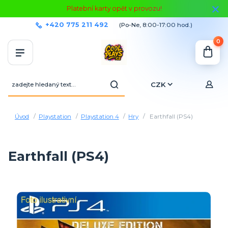
Platební karty opět v provozu!
+420 775 211 492
(Po-Ne, 8:00-17:00 hod.)
0
CZK
Úvod
Playstation
Playstation 4
Hry
Earthfall (PS4)
Earthfall (PS4)