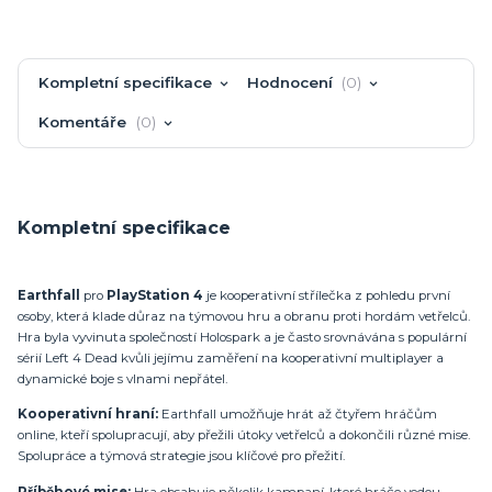
Kompletní specifikace
Hodnocení
0
Komentáře
0
Kompletní specifikace
Earthfall
pro
PlayStation 4
je kooperativní střílečka z pohledu první
osoby, která klade důraz na týmovou hru a obranu proti hordám vetřelců.
Hra byla vyvinuta společností Holospark a je často srovnávána s populární
sérií Left 4 Dead kvůli jejímu zaměření na kooperativní multiplayer a
dynamické boje s vlnami nepřátel.
Kooperativní hraní:
Earthfall umožňuje hrát až čtyřem hráčům
online, kteří spolupracují, aby přežili útoky vetřelců a dokončili různé mise.
Spolupráce a týmová strategie jsou klíčové pro přežití.
Příběhové mise:
Hra obsahuje několik kampaní, které hráče vedou