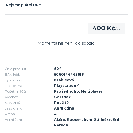
Nejsme plátci DPH
400 Kč
/
ks
Momentálně není k dispozici
Číslo produktu:
804
EAN kód:
5060146465618
Typ licence:
Krabicová
Platforma:
Playstation 4
Počet hráčů:
Pro jednoho, Multiplayer
Výrobce:
Gearbox
Stav zboží:
Použité
Jazyk hry:
Angličtina
Přebal:
AJ
Herní žánr:
Akční, Kooperativní, Střílečky, 3rd
Person