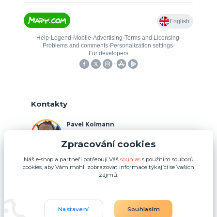
Kontakty
Pavel Kolmann
+420 775 211 492
Zpracování cookies
(Po-Ne, 8:00-17:00 hod.)
Náš e-shop a partneři potřebují Váš
souhlas
s použitím souborů
p.kolmann@coolplays.cz
cookies, aby Vám mohli zobrazovat informace týkající se Vašich
zájmů.
Nastavení
Souhlasím