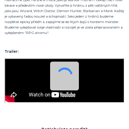
navracíme zpět na stará místa, jako je vesnice Tristram. Čekají nás i nové
lokace a především nové úkoly. Vytvoříte si hrdinu z pěti odlišných tříd,
jako jsou: Wizard, Witch Doctor, Demon Hunter, Barbarian a Monk. Každý
je vybavený řadou kouzel a schopností. Jako jeden z hrdinů budeme
rozplétat epický příběh a zapojíme se do lítých bojů s hordami monster.
Budeme vylepšovat svoje vlastnosti a rozvíjet je ve zcela přepracovaném a
vylepšeném "RPG stromu".
Trailer: