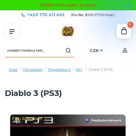
Platební karty opět v provozu!
+420 775 211 492
(Po-Ne, 8:00-17:00 hod.)
0
CZK
Úvod
Playstation
Playstation 3
Hry
Diablo 3 (PS3)
Diablo 3 (PS3)