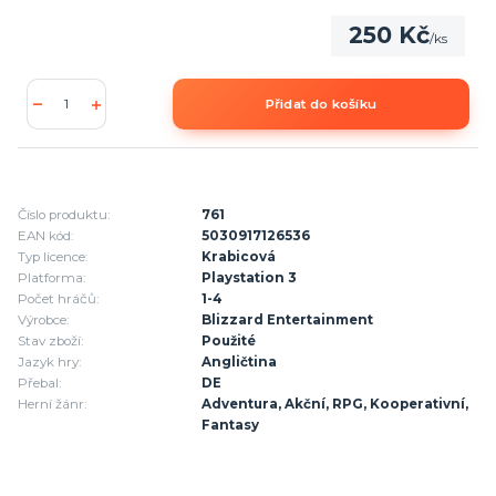
250 Kč
/
ks
Přidat do košíku
Číslo produktu:
761
EAN kód:
5030917126536
Typ licence:
Krabicová
Platforma:
Playstation 3
Počet hráčů:
1-4
Výrobce:
Blizzard Entertainment
Stav zboží:
Použité
Jazyk hry:
Angličtina
Přebal:
DE
Herní žánr:
Adventura, Akční, RPG, Kooperativní,
Fantasy