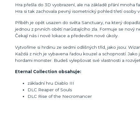
Hra přešla do 3D vyobrazení, ale na základě přání mnoha
Hra si tak zachovala pevný isometrický pohled třetí osoby 
Příběh je opět usazen do světa Sanctuary, na který dop
jednou z prvních obětí narůstajícího zla. Formuje se nový ne
Čekají nás i nové lokace a především nové úkoly.
Vytvoříme si hrdinu ze sedmi odlišných tříd, jako jsou: W
Každá z nich je vybavena řadou kouzel a schopností. Jako je
hordami monster. Budeš vylepšovat své vlastnosti a rozví
Eternal Collection obsahuje:
základní hru Diablo III
DLC Reaper of Souls
DLC Rise of the Necromancer