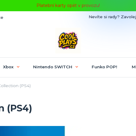
Platební karty opět v provozu!
Nevíte si rady? Zavolej
ce
Xbox
Nintendo SWITCH
Funko POP!
M
ollection (PS4)
n (PS4)