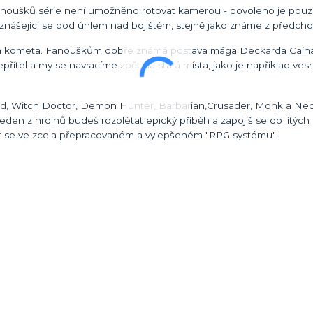
 fanoušků série není umožněno rotovat kamerou - povoleno je pou
vznášející se pod úhlem nad bojištěm, stejně jako známe z předcho
adla kometa. Fanouškům dobře známá postava mága Deckarda Cain
přítel a my se navracíme zpět na stará místa, jako je například vesn
izard, Witch Doctor, Demon Hunter, Barbarian,Crusader, Monk a N
den z hrdinů budeš rozplétat epický příběh a zapojíš se do lítých 
jet se ve zcela přepracovaném a vylepšeném "RPG systému".