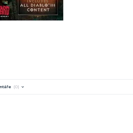
ntáře
0