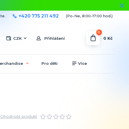
+420 775 211 492
te.
(Po-Ne, 8:00-17:00 hod.)
0
0 Kč
CZK
Přihlášení
erchandise
Pro děti
Více
Ohodnotit produkt