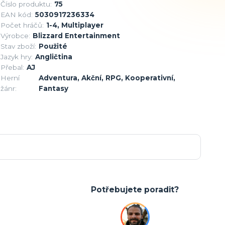
Číslo produktu:
75
EAN kód:
5030917236334
Počet hráčů:
1-4, Multiplayer
Výrobce:
Blizzard Entertainment
Stav zboží:
Použité
Jazyk hry:
Angličtina
Přebal:
AJ
Herní
Adventura, Akční, RPG, Kooperativní,
žánr:
Fantasy
Potřebujete poradit?