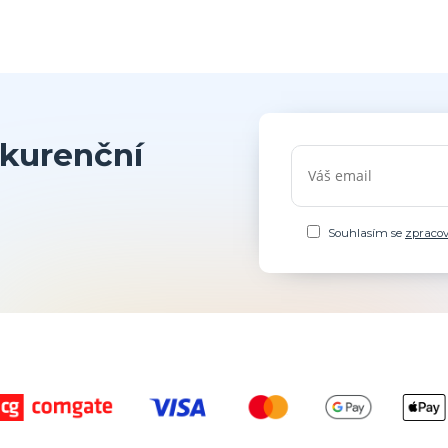
kurenční
Souhlasím se
zpraco