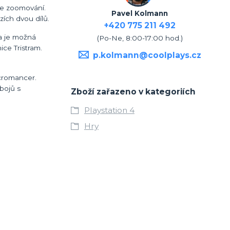
ze zoomování.
Pavel Kolmann
zích dvou dílů.
+420 775 211 492
a je možná
(Po-Ne, 8:00-17:00 hod.)
ice Tristram.
p.kolmann@coolplays.cz
ecromancer.
bojů s
Zboží zařazeno v kategoriích
Playstation 4
Hry