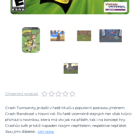
Ohodnotit produkt
Crash Twinsanity je další v řadě titulů s populární postavou jménem
Crash Bandicoot v hlavní roli. Po řadě víceméně stejných her však tvůrci
přichází s novinkou, která má vliv jak na příběh, tak i na koncept hry.
Crashův svět je totiž napaden novým nepřítelem, respektive nepřáteli.
Jsou jimi ďábelsk...
celý popis