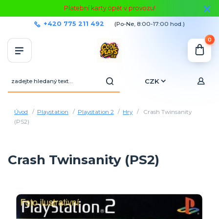
Platební karty opět v provozu!
+420 775 211 492
(Po-Ne, 8:00-17:00 hod.)
0
CZK
Úvod
Playstation
Playstation 2
Hry
Crash Twinsanity
(PS2)
Crash Twinsanity (PS2)