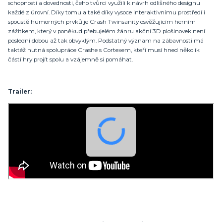
schopnosti a dovednosti, čeho tvůrci využili k návrh odlišného designu
každé z úrovní. Díky tomu a také díky vysoce interaktivnímu prostředí i
spoustě humorných prvků je Crash Twinsanity osvěžujícím herním
zážitkem, který v poněkud přebujelém žánru akční 3D plošinovek není
poslední dobou až tak obvyklým. Podstatný význam na zábavnosti má
taktéž nutná spolupráce Crashe s Cortexem, kteří musí hned několik
částí hry projít spolu a vzájemně si pomáhat.
Trailer: