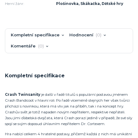
Herní žánr:
Plošinovka, Skákačka, Dětské hry
Kompletní specifikace
Hodnocení
0
Komentáře
0
Kompletní specifikace
Crash Twinsanity
je další v řadě titulů s populární postavou jménem
Crash Bandicoot v hlavní roli. Po řadě víceméně stejných her však tvůrci
přichází s novinkou, která má vliv jak na příběh, tak i na koncept hry.
Crashův svět je totiž napaden novým nepřítelem, respektive nepřáteli.
Jsou jimi ďábelská dvojčata, která Crash porazí jedině v případě, že své sily
spojí se svým doposud úhlavním nepřítelem Dr. Cortexem.
Hra nabízí celkem 4 hratelné postavy, přičemž každá z nich má unikátní