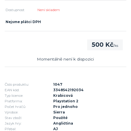
Dostupnost
Není skladem
Nejsme plátci DPH
500 Kč
/
ks
Momentálně není k dispozici
Číslo produktu:
1047
EAN kód:
3348542192034
Typ licence:
Krabicová
Platforma:
Playstation 2
Počet hráčů:
Pro jednoho
Výrobce:
Sierra
Stav zboží:
Použité
Jazyk hry:
Angličtina
Přebal:
AJ