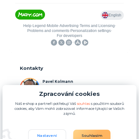
Kontakty
Pavel Kolmann
+420 775 211 492
Zpracování cookies
(Po-Ne, 8:00-17:00 hod.)
Náš e-shop a partneři potřebují Váš
souhlas
s použitím souborů
p.kolmann@coolplays.cz
cookies, aby Vám mohli zobrazovat informace týkající se Vašich
zájmů.
Nastavení
Souhlasím