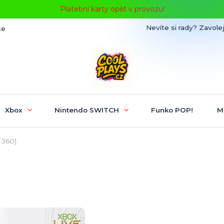
Platební karty opět v provozu!
Nevíte si rady? Zavolej
ce
Xbox
Nintendo SWITCH
Funko POP!
M
360)