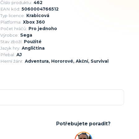
Číslo produktu:
462
EAN kód:
5060004766512
Typ licence:
Krabicová
Platforma:
Xbox 360
Počet hráčů:
Pro jednoho
Výrobce:
Sega
Stav zboží:
Použité
Jazyk hry:
Angličtina
Přebal:
AJ
Herní žánr:
Adventura, Hororové, Akční, Survival
Potřebujete poradit?