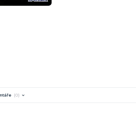
ntáře
0