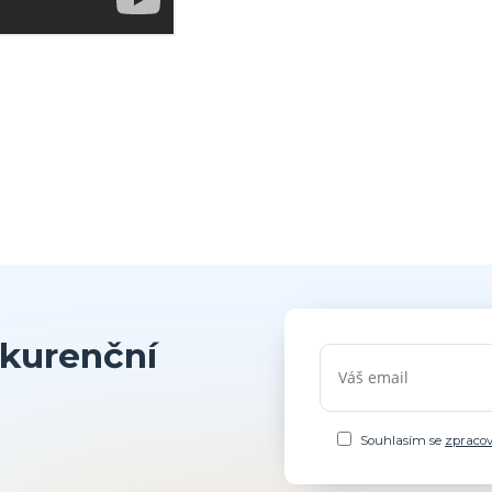
kurenční
Souhlasím se
zpraco