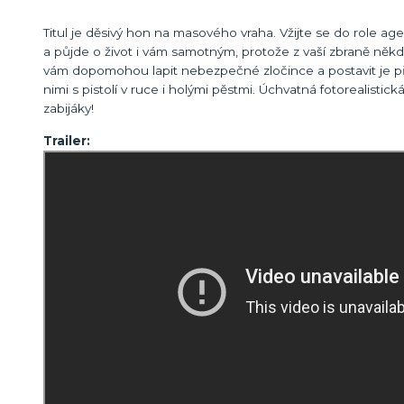
Titul je děsivý hon na masového vraha. Vžijte se do role 
a půjde o život i vám samotným, protože z vaší zbraně někdo 
vám dopomohou lapit nebezpečné zločince a postavit je pře
nimi s pistolí v ruce i holými pěstmi. Úchvatná fotorealist
zabijáky!
Trailer: