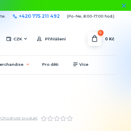
+420 775 211 492
te.
(Po-Ne, 8:00-17:00 hod.)
0
0 Kč
CZK
Přihlášení
erchandise
Pro děti
Více
Ohodnotit produkt