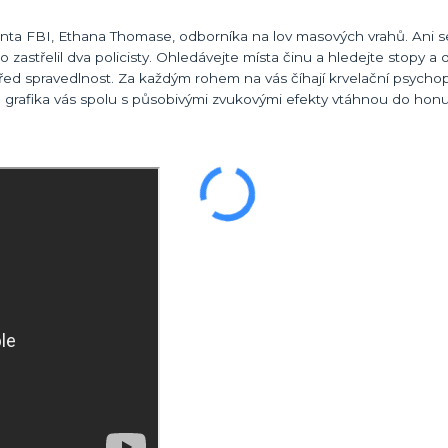
agenta FBI, Ethana Thomase, odborníka na lov masových vrahů. Ani 
zastřelil dva policisty. Ohledávejte místa činu a hledejte stopy a 
d spravedlnost. Za každým rohem na vás číhají krvelační psychopa
ická grafika vás spolu s působivými zvukovými efekty vtáhnou do hon