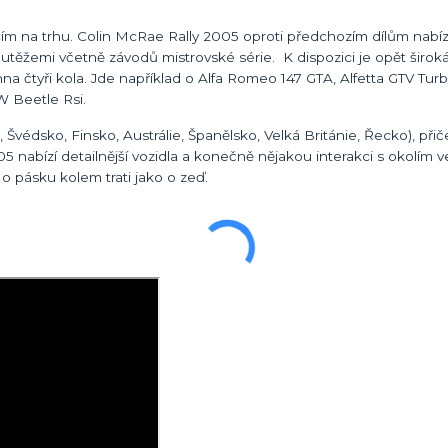
lacím na trhu. Colin McRae Rally 2005 oproti předchozím dílům nabí
utěžemi včetně závodů mistrovské série. K dispozici je opět široká
na čtyři kola. Jde například o Alfa Romeo 147 GTA, Alfetta GTV Turb
W Beetle Rsi.
 Švédsko, Finsko, Austrálie, Španělsko, Velká Británie, Řecko), př
5 nabízí detailnější vozidla a konečně nějakou interakci s okolím ve
í o pásku kolem trati jako o zeď.