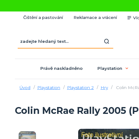
Čištění a pastování
Reklamace a vrácení
Ví
Právě naskladněno
Playstation
Úvod
Playstation
Playstation 2
Hry
Colin McRa
Colin McRae Rally 2005 (P