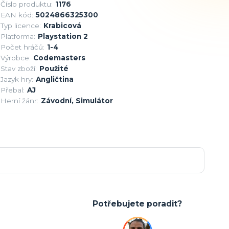
Číslo produktu:
1176
EAN kód:
5024866325300
Typ licence:
Krabicová
Platforma:
Playstation 2
Počet hráčů:
1-4
Výrobce:
Codemasters
Stav zboží:
Použité
Jazyk hry:
Angličtina
Přebal:
AJ
Herní žánr:
Závodní, Simulátor
Potřebujete poradit?