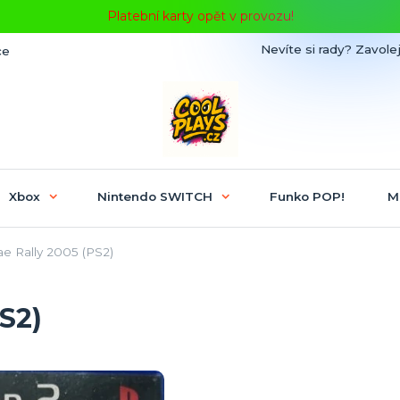
Platební karty opět v provozu!
Nevíte si rady? Zavolej
ce
Xbox
Nintendo SWITCH
Funko POP!
M
e Rally 2005 (PS2)
S2)