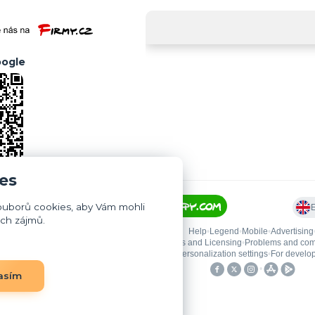
ogle
es
ouborů cookies, aby Vám mohli
ich zájmů.
asím