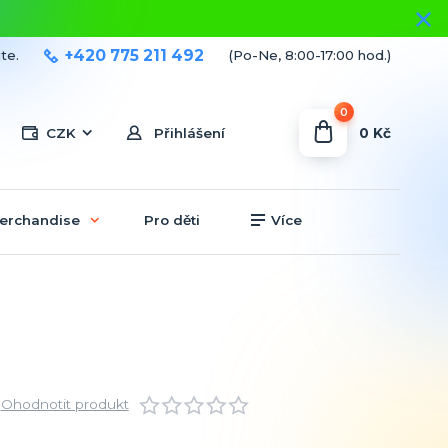
+420 775 211 492
te.
(Po-Ne, 8:00-17:00 hod.)
0
0 Kč
CZK
Přihlášení
erchandise
Pro děti
Více
Ohodnotit produkt