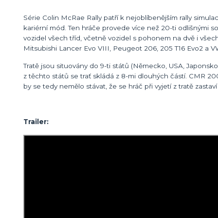
Série Colin McRae Rally patří k nejoblíbenějším rally simu
kariérní mód. Ten hráče provede více než 20-ti odlišnými so
vozidel všech tříd, včetně vozidel s pohonem na dvě i všech
Mitsubishi Lancer Evo VIII, Peugeot 206, 205 T16 Evo2 a V
Tratě jsou situovány do 9-ti států (Německo, USA, Japonsko,
z těchto států se trať skládá z 8-mi dlouhých částí. CMR 200
by se tedy nemělo stávat, že se hráč při vyjetí z tratě zastav
Trailer: