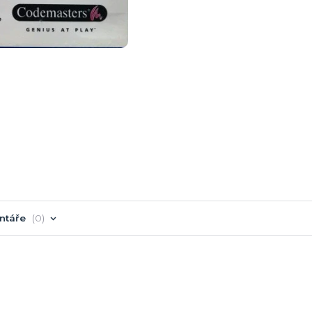
ntáře
0