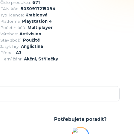
Číslo produktu:
671
EAN kód:
5030917215094
Typ licence:
Krabicová
Platforma:
Playstation 4
Počet hráčů:
Multiplayer
Výrobce:
Activision
Stav zboží:
Použité
Jazyk hry:
Angličtina
Přebal:
AJ
Herní žánr:
Akční, Střílečky
Potřebujete poradit?