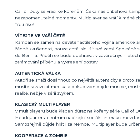
Call of Duty se vrací ke kořenům! Čeká nás příběhová kampaň
nezapomenutelné momenty. Multiplayer se vrátí k méně zbě
Třetí říše!
VÍTEJTE VE VAŠÍ ČETĚ
Kampaň se zaměří na devatenáctiletého vojína americké 
žádné zkušenosti, pouze chtěl sloužit své zemi. Společně s
do Berlína. Příběh se bude odehrávat v závěrečných letech v
zarámování příběhu a vykreslení postav.
AUTENTICKÁ VÁLKA
Autoři se snaží dosáhnout co největší autenticity a proto
musíte si zavolat medika a pokud vám dojde munice, musí
realitě, než je v sérii zvykem.
KLASICKÝ MULTIPLAYER
V multiplayeru bude kladen důraz na kořeny série Call of D
Headquarters, centrum nabízející sociální interakci mezi f
Samozřejmě půjde hrát i za Němce. Multiplayer bude určen
KOOPERACE A ZOMBIE