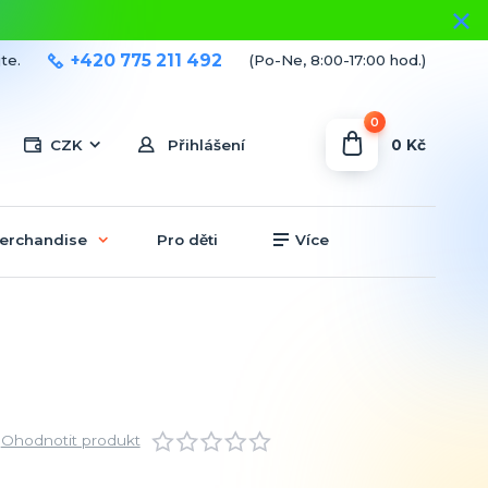
+420 775 211 492
te.
(Po-Ne, 8:00-17:00 hod.)
0
0 Kč
CZK
Přihlášení
erchandise
Pro děti
Více
Ohodnotit produkt