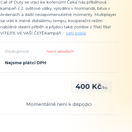
Call of Duty se vrací ke kořenům! Čeká nás příběhová
kampaň z 2. světové války, vylodění v Normandii, bitva v
Ardenách a další nezapomenutelné momenty. Multiplayer
se vrátí k méně zběsilému tempu, kooperační režim
nabídné vlastní příběh a přijdou také zombie z Třetí říše!
VÍTEJTE VE VAŠÍ ČETĚKampaň ...
celý popis
Dostupnost
Není skladem
Nejsme plátci DPH
400 Kč
/
ks
Momentálně není k dispozici