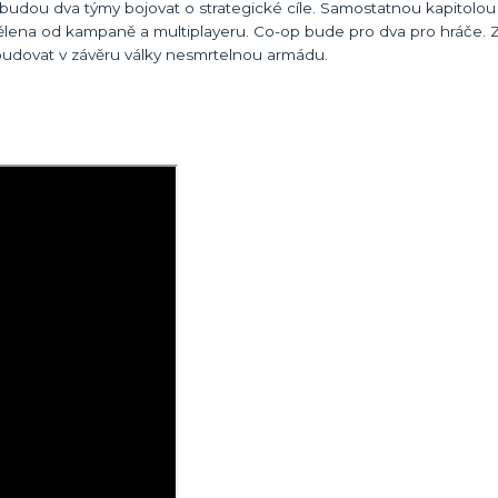
dou dva týmy bojovat o strategické cíle. Samostatnou kapitolou
dělena od kampaně a multiplayeru. Co-op bude pro dva pro hráče. 
ybudovat v závěru války nesmrtelnou armádu.