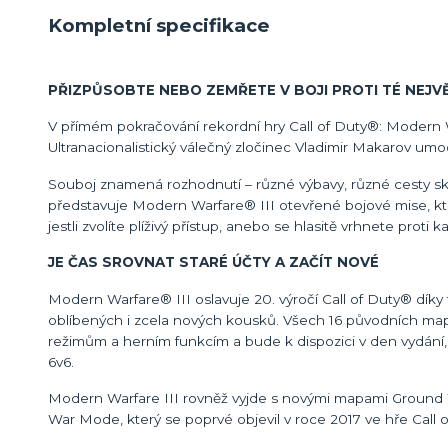
Kompletní specifikace
PŘIZPŮSOBTE NEBO ZEMŘETE V BOJI PROTI TÉ NEJV
V přímém pokračování rekordní hry Call of Duty®: Modern War
Ultranacionalistický válečný zločinec Vladimir Makarov umocň
Souboj znamená rozhodnutí – různé výbavy, různé cesty skr
představuje Modern Warfare® III otevřené bojové mise, které
jestli zvolíte plíživý přístup, anebo se hlasitě vrhnete proti 
JE ČAS SROVNAT STARÉ ÚČTY A ZAČÍT NOVÉ
Modern Warfare® III oslavuje 20. výročí Call of Duty® díky
oblíbených i zcela nových kousků. Všech 16 původních ma
režimům a herním funkcím a bude k dispozici v den vydání, 
6v6.
Modern Warfare III rovněž vyjde s novými mapami Ground Wa
War Mode, který se poprvé objevil v roce 2017 ve hře Call