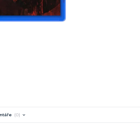
ntáře
0