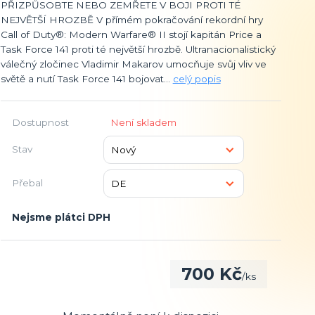
PŘIZPŮSOBTE NEBO ZEMŘETE V BOJI PROTI TÉ
NEJVĚTŠÍ HROZBĚ V přímém pokračování rekordní hry
Call of Duty®: Modern Warfare® II stojí kapitán Price a
Task Force 141 proti té největší hrozbě. Ultranacionalistický
válečný zločinec Vladimir Makarov umocňuje svůj vliv ve
světě a nutí Task Force 141 bojovat...
celý popis
Dostupnost
Není skladem
Stav
Přebal
Nejsme plátci DPH
700 Kč
/
ks