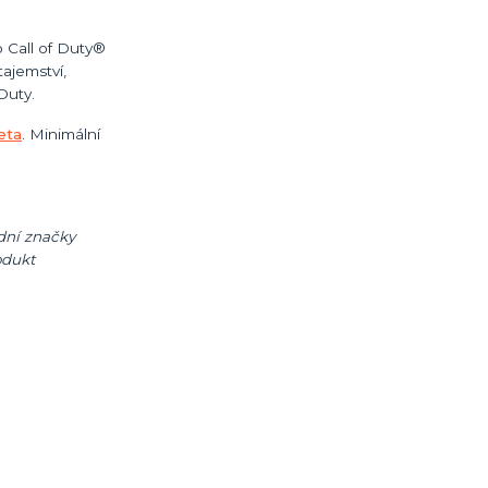
o Call of Duty®
ajemství,
Duty.
eta
. Minimální
ní značky
odukt