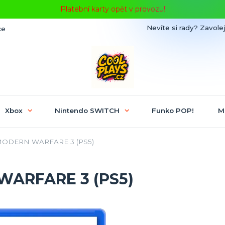
Platební karty opět v provozu!
Nevíte si rady? Zavolej
ce
Xbox
Nintendo SWITCH
Funko POP!
M
MODERN WARFARE 3 (PS5)
WARFARE 3 (PS5)