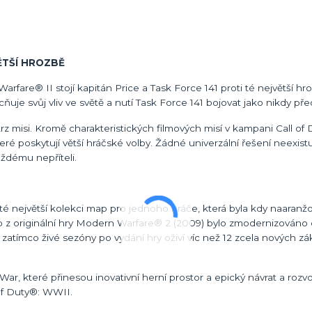
ĚTŠÍ HROZBĚ
fare® II stojí kapitán Price a Task Force 141 proti té největší hr
uje svůj vliv ve světě a nutí Task Force 141 bojovat jako nikdy pře
z misi. Kromě charakteristických filmových misí v kampani Call of
 poskytují větší hráčské volby. Žádné univerzální řešení neexistuj
každému nepříteli.
 té největší kolekci map pro jednoho hráče, která byla kdy naaranž
p z originální hry Modern Warfare® 2 (2009) bylo zmodernizováno
zatímco živé sezóny po vydání hry oživí víc než 12 zcela nových z
r, které přinesou inovativní herní prostor a epický návrat a rozv
 of Duty®: WWII.