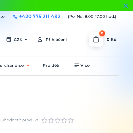
+420 775 211 492
te.
(Po-Ne, 8:00-17:00 hod.)
0
0 Kč
CZK
Přihlášení
erchandise
Pro děti
Více
Ohodnotit produkt