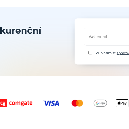
kurenční
Souhlasím se
zpraco