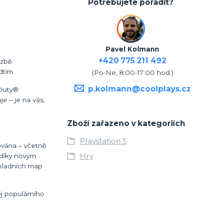
Potřebujete poradit?
Pavel Kolmann
+420 775 211 492
ozbě.
dtím.
(Po-Ne, 8:00-17:00 hod.)
p.kolmann@coolplays.cz
 Duty®
e – je na vás,
Zboží zařazeno v kategoriích
Playstation 5
ována – včetně
Hry
 díky novým
ákladních map
oj populárního