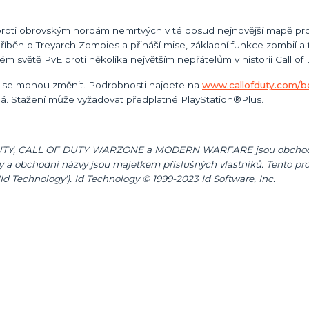
ji proti obrovským hordám nemrtvých v té dosud nejnovější mapě pr
ěh o Treyarch Zombies a přináší mise, základní funkce zombií a t
ném světě PvE proti několika největším nepřátelům v historii Call of 
y se mohou změnit. Podrobnosti najdete na
www.callofduty.com/b
á. Stažení může vyžadovat předplatné PlayStation®Plus.
 OF DUTY, CALL OF DUTY WARZONE a MODERN WARFARE jsou obchod
ky a obchodní názvy jsou majetkem příslušných vlastníků. Tento pr
Id Technology'). Id Technology © 1999-2023 Id Software, Inc.