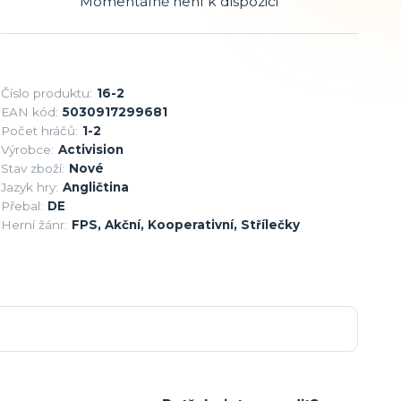
Momentálně není k dispozici
Číslo produktu:
16-2
EAN kód:
5030917299681
Počet hráčů:
1-2
Výrobce:
Activision
Stav zboží:
Nové
Jazyk hry:
Angličtina
Přebal:
DE
Herní žánr:
FPS, Akční, Kooperativní, Střílečky