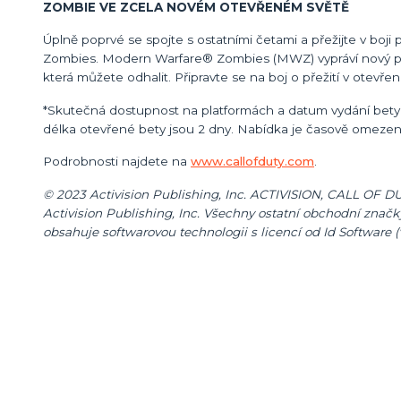
ZOMBIE VE ZCELA NOVÉM OTEVŘENÉM SVĚTĚ
Úplně poprvé se spojte s ostatními četami a přežijte v bo
Zombies. Modern Warfare® Zombies (MWZ) vypráví nový příb
která můžete odhalit. Připravte se na boj o přežití v otevře
*Skutečná dostupnost na platformách a datum vydání bet
délka otevřené bety jsou 2 dny. Nabídka je časově omezen
Podrobnosti najdete na
www.callofduty.com
.
© 2023 Activision Publishing, Inc. ACTIVISION, CALL
Activision Publishing, Inc. Všechny ostatní obchodní znač
obsahuje softwarovou technologii s licencí od Id Software ('