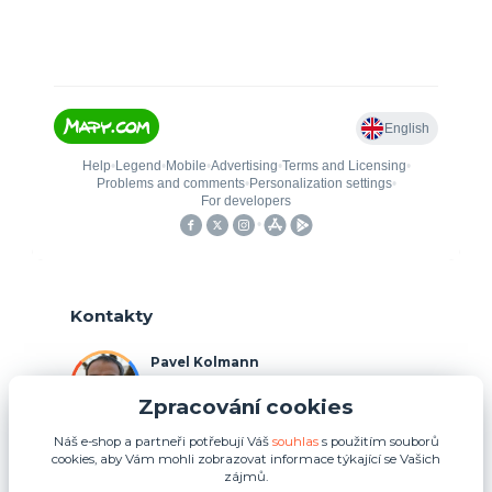
Kontakty
Pavel Kolmann
+420 775 211 492
Zpracování cookies
(Po-Ne, 8:00-17:00 hod.)
Náš e-shop a partneři potřebují Váš
souhlas
s použitím souborů
p.kolmann@coolplays.cz
cookies, aby Vám mohli zobrazovat informace týkající se Vašich
zájmů.