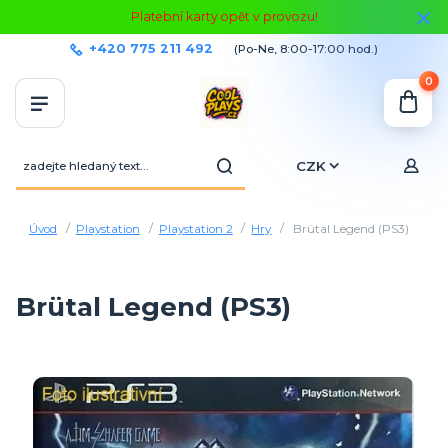
Platební karty opět v provozu!
+420 775 211 492
(Po-Ne, 8:00-17:00 hod.)
0
CZK
Úvod
Playstation
Playstation 2
Hry
Brütal Legend (PS3)
Brütal Legend (PS3)