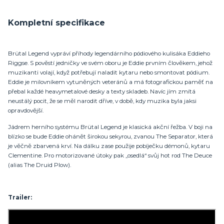
Kompletní specifikace
Brütal Legend vypráví příhody legendárního pódiového kulisáka Eddieho
Riggse. S pověstí jedničky ve svém oboru je Eddie prvním člověkem, jehož
muzikanti volají, když potřebují naladit kytaru nebo smontovat pódium.
Eddie je milovníkem vytuněných veteránů a má fotografickou paměť na
přebal každé heavymetalové desky a texty skladeb. Navíc jím zmítá
neustálý pocit, že se měl narodit dříve, v době, kdy muzika byla jaksi
opravdovější.
Jádrem herního systému Brütal Legend je klasická akční řežba. V boji na
blízko se bude Eddie ohánět širokou sekyrou, zvanou The Separator, která
je věčně zbarvená krví. Na dálku zase použije pobíječku démonů, kytaru
Clementine. Pro motorizované útoky pak „osedlá“ svůj hot rod The Deuce
(alias The Druid Plow).
Trailer: