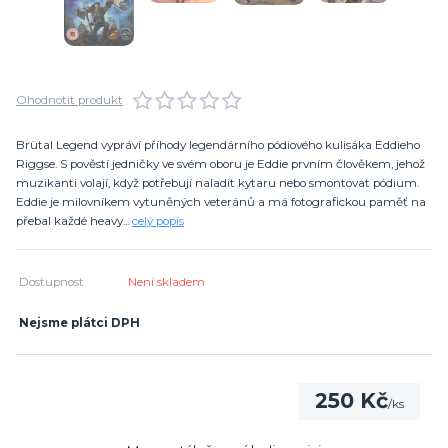
Ohodnotit produkt
Brütal Legend vypráví příhody legendárního pódiového kulisáka Eddieho
Riggse. S pověstí jedničky ve svém oboru je Eddie prvním člověkem, jehož
muzikanti volají, když potřebují naladit kytaru nebo smontovat pódium.
Eddie je milovníkem vytuněných veteránů a má fotografickou paměť na
přebal každé heavy...
celý popis
Dostupnost
Není skladem
Nejsme plátci DPH
250 Kč
/
ks