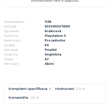
Momentálně není k dispozici
Číslo produktu:
1138
EAN kód:
5030930076931
Typ licence:
Krabicová
Platforma:
Playstation 3
Počet hráčů:
Pro jednoho
Výrobce:
EA
Stav zboží:
Použité
Jazyk hry:
Angličtina
Přebal:
AJ
Herní žánr:
Akční
Kompletní specifikace
Hodnocení
0
Komentáře
0