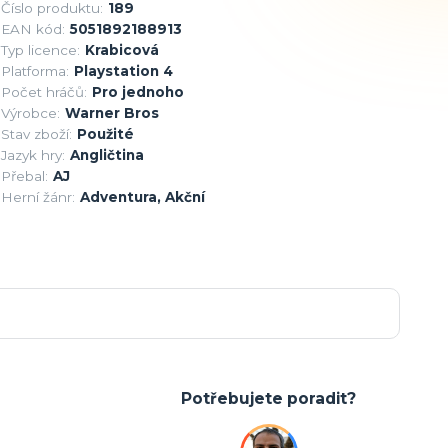
Číslo produktu:
189
EAN kód:
5051892188913
Typ licence:
Krabicová
Platforma:
Playstation 4
Počet hráčů:
Pro jednoho
Výrobce:
Warner Bros
Stav zboží:
Použité
Jazyk hry:
Angličtina
Přebal:
AJ
Herní žánr:
Adventura, Akční
Potřebujete poradit?