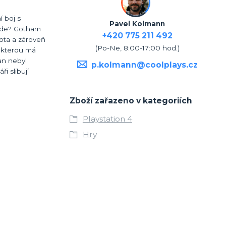
 boj s
Pavel Kolmann
bude? Gotham
+420 775 211 492
vota a zároveň
(Po-Ne, 8:00-17:00 hod.)
, kterou má
an nebyl
p.kolmann@coolplays.cz
i slibují
Zboží zařazeno v kategoriích
Playstation 4
Hry