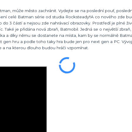
atman, může město zachránit. Vydejte se na poslední pouť, poslední
završení celé Batman série od studia Rocksteady!!A co nového zde 
o do 3 částí a nejsou zde nahrávací obrazovky. Prostředí je plné ži
ěsíc. Také je přidána nová zbraň, Batmobil. Jedná se o největší zbraň
ačítka a díky němu se dostanete na místa, kam by se normálně Batm
gen hru a podle toho taky hra bude jen pro next gen a PC. Vývojář
e a na kterou dlouho budou hráči vzpomínat.