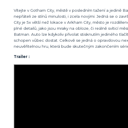
Vítejte v Gotham City, městě v posledním tažení a jedině B
nepřáteli ze stínů minulosti, i zcela novými. Jedná se o 
City je 5x větší než lokace v Arkham City, město je rozdělen
plné detailů, jako jsou mraky na obloze, či reálně svíticí m
Batman. Auto lze kdykoliv přivolat stisknutím jediného tl
schopen vůbec dostat. Celkově se jedná o opravdovou next 
neuvěřitelnou hru, která bude skutečným zakončením séri
Trailer :