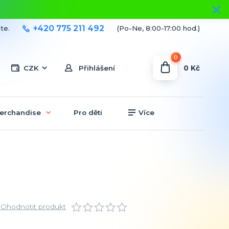
+420 775 211 492
te.
(Po-Ne, 8:00-17:00 hod.)
0
0 Kč
CZK
Přihlášení
erchandise
Pro děti
Více
Ohodnotit produkt