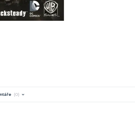
ntáře
0