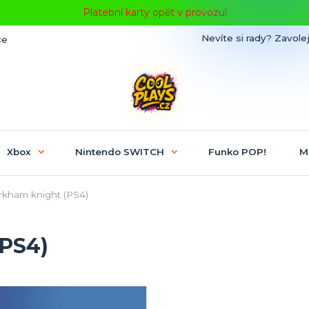
Platební karty opět v provozu!
Nevíte si rady? Zavolej
ce
Xbox
Nintendo SWITCH
Funko POP!
M
kham knight (PS4)
(PS4)