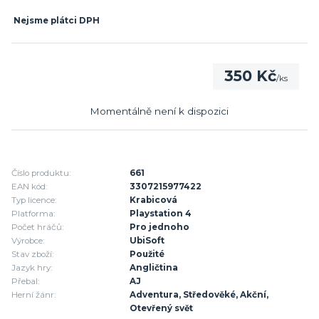
Nejsme plátci DPH
350 Kč
/
ks
Momentálně není k dispozici
Číslo produktu:
661
EAN kód:
3307215977422
Typ licence:
Krabicová
Platforma:
Playstation 4
Počet hráčů:
Pro jednoho
Výrobce:
UbiSoft
Stav zboží:
Použité
Jazyk hry:
Angličtina
Přebal:
AJ
Herní žánr:
Adventura, Středověké, Akční,
Otevřený svět