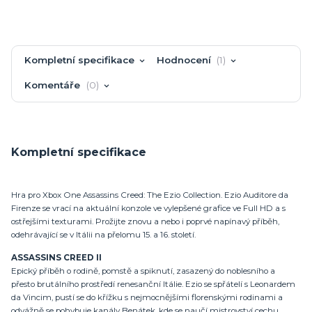
Kompletní specifikace
Hodnocení
1
Komentáře
0
Kompletní specifikace
Hra pro Xbox One Assassins Creed: The Ezio Collection. Ezio Auditore da
Firenze se vrací na aktuální konzole ve vylepšené grafice ve Full HD a s
ostřejšími texturami. Prožijte znovu a nebo i poprvé napínavý příběh,
odehrávající se v Itálii na přelomu 15. a 16. století.
ASSASSINS CREED II
Epický příběh o rodině, pomstě a spiknutí, zasazený do noblesního a
přesto brutálního prostředí renesanční Itálie. Ezio se spřátelí s Leonardem
da Vincim, pustí se do křížku s nejmocnějšími florenskými rodinami a
odvážně se pohybuje kanály Benátek, kde se naučí mistrovství cechu