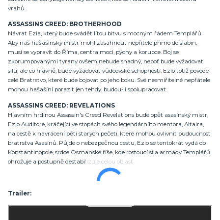
vrahů.
ASSASSINS CREED: BROTHERHOOD
Návrat Ezia, který bude svádět lítou bitvu s mocným řádem Templářů.
Aby náš hašašínský mistr mohl zasáhnout nepřítele přímo do slabin,
musí se vypravit do Říma, centra moci, pýchy a korupce. Boj se
zkorumpovanými tyrany ovšem nebude snadný, neboť bude vyžadovat
sílu, ale co hlavně, bude vyžadovat vůdcovské schopnosti. Ezio totiž povede
celé Bratrstvo, které bude bojovat po jeho boku. Své nesmiřitelné nepřátele
mohou hašašíni porazit jen tehdy, budou-li spolupracovat.
ASSASSINS CREED: REVELATIONS
Hlavním hrdinou Assassin's Creed Revelations bude opět asasínský mistr,
Ezio Auditore, kráčející ve stopách svého legendárního mentora, Altaira,
na cestě k navrácení pěti starých pečetí, které mohou ovlivnit budoucnost
bratrstva Asasínů. Půjde o nebezpečnou cestu, Ezio se tentokrát vydá do
Konstantinopole, srdce Osmanské říše, kde rostoucí síla armády Templářů
ohrožuje a postupně destabilizuje celou oblast.
Trailer: